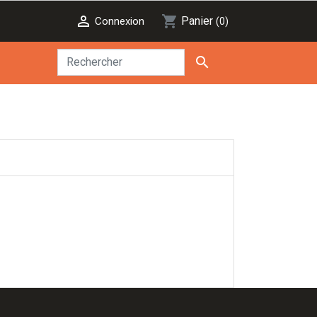

shopping_cart
Panier
Connexion
(0)
