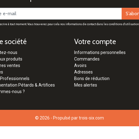
S’abo
rire à tout moment. Vous trouverez pour cela nos informations de contact dans les conditions d'utilisation 
e société
Votre compte
tez-nous
Informations personnelles
ux produits
Commandes
res ventes
Avoirs
es
Adresses
 Professionnels
Bons de réduction
ntation Pétards & Artifices
Mes alertes
mmes-nous ?
© 2026 - Propulsé par
trois-six.com