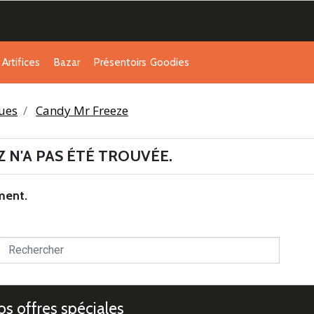
Artifices
Bazar
Présentoirs
Goodies
ues
Candy Mr Freeze
 N'A PAS ÉTÉ TROUVÉE.
ment.

s offres spéciales