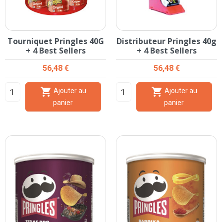
Tourniquet Pringles 40G
Distributeur Pringles 40g
+ 4 Best Sellers
+ 4 Best Sellers
Prix
Prix
56,48 €
56,48 €


Ajouter au
Ajouter au
panier
panier