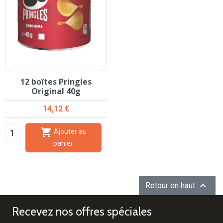
12 boîtes Pringles
Original 40g
Prix
14,12 €

Ajouter au
panier

Retour en haut
Recevez nos offres spéciales