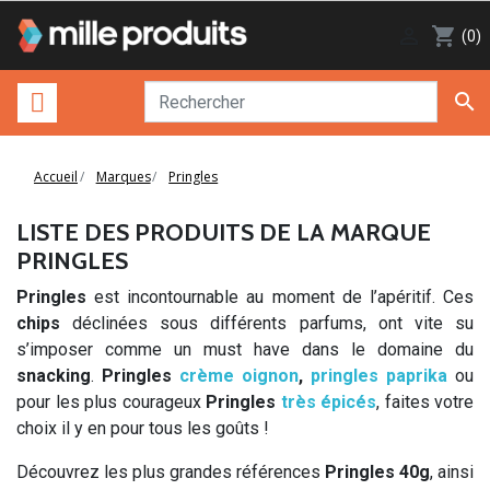

shopping_cart
(0)

Accueil
Marques
Pringles
LISTE DES PRODUITS DE LA MARQUE
PRINGLES
Pringles
est incontournable au moment de l’apéritif. Ces
chips
déclinées sous différents parfums, ont vite su
s’imposer comme un must have dans le domaine du
snacking
.
Pringles
crème oignon
,
pringles paprika
ou
pour les plus courageux
Pringles
très épicés
, faites votre
choix il y en pour tous les goûts !
Découvrez les plus grandes références
Pringles 40g
, ainsi