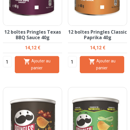
12 boîtes Pringles Texas
12 boîtes Pringles Classic
BBQ Sauce 40g
Paprika 40g
Prix
Prix
14,12 €
14,12 €


Ajouter au
Ajouter au
panier
panier