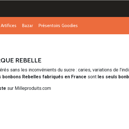
Artifices
Bazar
Présentoirs
Goodies
RQUE REBELLE
érés sans les inconvénients du sucre : caries, variations de l'in
es
bonbons Rebelles fabriqués en France
sont
les seuls bon
ste
sur Milleproduits.com