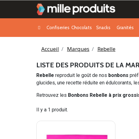
Confiseries
Chocolats
Snacks
Granités
Accueil
Marques
Rebelle
LISTE DES PRODUITS DE LA MA
Rebelle
reproduit le goût de nos
bonbons
préf
glucides, une recette réduite en édulcorants, l
Retrouvez les
Bonbons Rebelle à prix grossi
Il y a 1 produit.