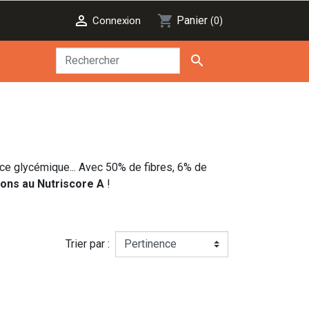

shopping_cart
Panier
Connexion
(0)

dice glycémique... Avec 50% de fibres, 6% de
bons au Nutriscore A
!
Trier par :