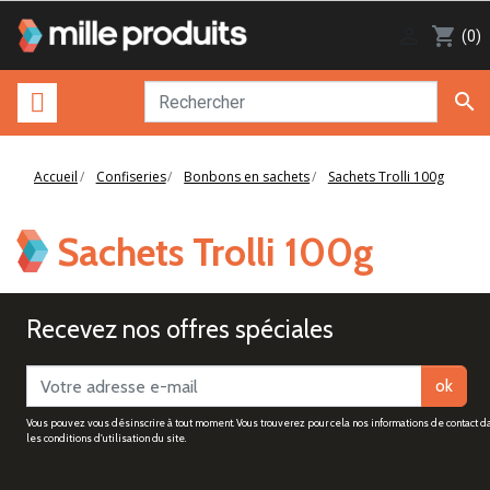

shopping_cart
(0)

Accueil
Confiseries
Bonbons en sachets
Sachets Trolli 100g
Sachets Trolli 100g
Recevez nos offres spéciales
ok
Vous pouvez vous désinscrire à tout moment. Vous trouverez pour cela nos informations de contact d
les conditions d'utilisation du site.