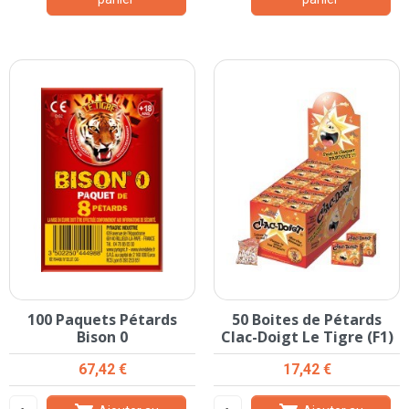
100 Paquets Pétards
50 Boites de Pétards
Bison 0
Clac-Doigt Le Tigre (F1)
Prix
Prix
67,42 €
17,42 €