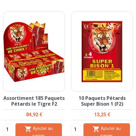
Assortiment 185 Paquets
10 Paquets Pétards
Pétards le Tigre F2
Super Bison 1 (F2)
Prix
Prix
84,92 €
13,25 €


Ajouter au
Ajouter au
panier
panier