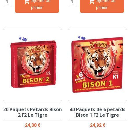


Ajouter au
Ajouter au
panier
panier
20 Paquets Pétards Bison
40 Paquets de 6 pétards
2 F2 Le Tigre
Bison 1 F2 Le Tigre
Prix
Prix
24,08 €
24,92 €