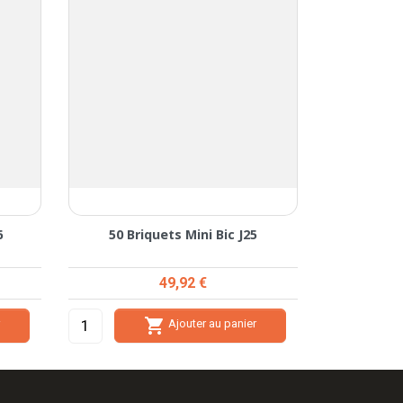
6
50 Briquets Mini Bic J25
Prix
49,92 €

r
Ajouter au panier