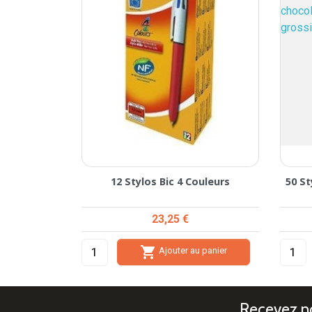
12 Stylos Bic 4 Couleurs
50 St
Prix
23,25 €

Ajouter au panier
Recevez no