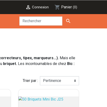

shopping_cart
Panier
Connexion
(0)

, correcteurs, tipex, marqueurs
…).
Mais elle
du
briquet.
Les incontournables de chez
Bic :
Trier par :