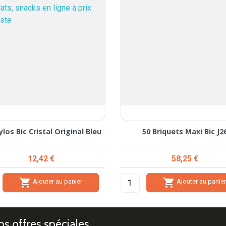
ylos Bic Cristal Original Bleu
50 Briquets Maxi Bic J2
Prix
Prix
12,42 €
58,25 €


Ajouter au panier
Ajouter au panie
s offres spéciales