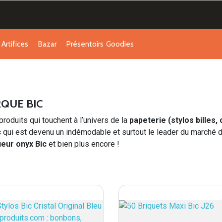
Artifices
Bazar
Présentoirs
Goodies
RQUE BIC
roduits qui touchent à l’univers de la
papeterie
(
stylos billes
c
qui est devenu un indémodable et surtout le leader du marché 
queur onyx Bic
et bien plus encore !