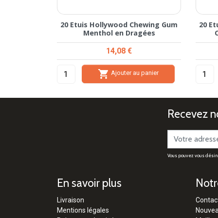
20 Etuis Hollywood Chewing Gum
20 E
Menthol en Dragées
Prix
14,08 €

Ajouter au panier
Recevez no
Vous pouvez vous désinsc
En savoir plus
Notr
Livraison
Contac
Mentions légales
Nouvea