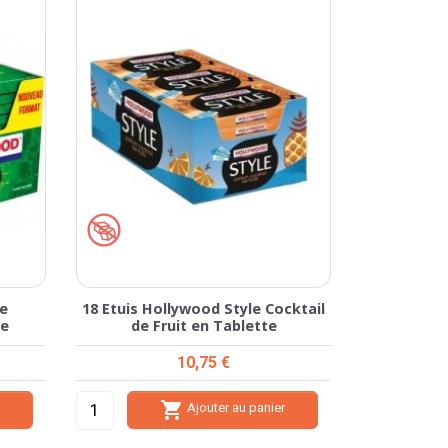
le
18 Etuis Hollywood Style Cocktail
te
de Fruit en Tablette
Prix
10,75 €

r
Ajouter au panier