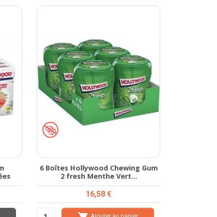
um
6 Boîtes Hollywood Chewing Gum
ées
2 fresh Menthe Vert...
Prix
16,58 €

Ajouter au panier