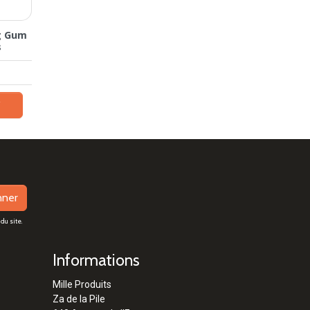
g Gum
s
r
nner
du site.
Informations
Mille Produits
Za de la Pile