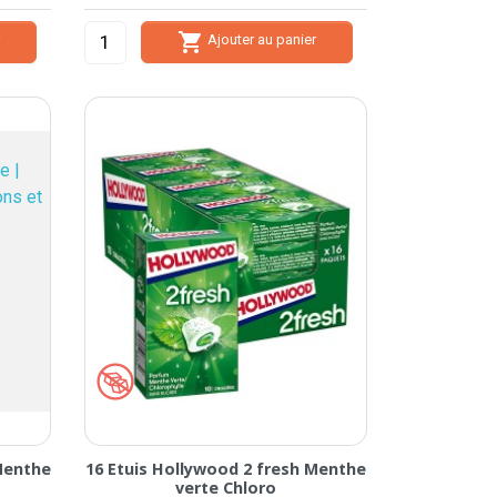

r
Ajouter au panier
Menthe
16 Etuis Hollywood 2 fresh Menthe
verte Chloro