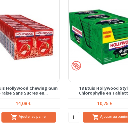
tuis Hollywood Chewing Gum
18 Etuis Hollywood Sty
Fraise Sans Sucres en...
Chlorophylle en Tablet
Prix
Prix
14,08 €
10,75 €


Ajouter au panier
Ajouter au panie