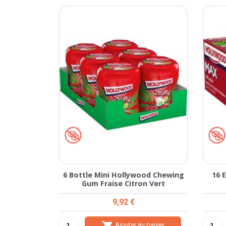
6 Bottle Mini Hollywood Chewing
16 
Gum Fraise Citron Vert
Prix
9,92 €

Ajouter au panier