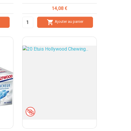
Prix
14,08 €

r
Ajouter au panier