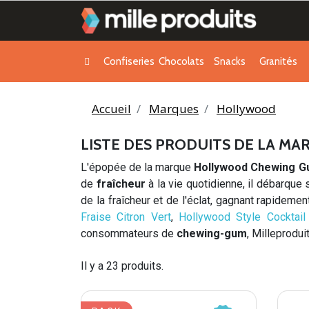
Confiseries
Chocolats
Snacks
Granités
Accueil
Marques
Hollywood
LISTE DES PRODUITS DE LA 
L'épopée de la marque
Hollywood Chewing 
de
fraîcheur
à la vie quotidienne, il débarque 
de la fraîcheur et de l'éclat, gagnant rapidemen
Fraise Citron Vert
,
Hollywood Style Cocktail
consommateurs de
chewing-gum
, Milleprodu
Il y a 23 produits.