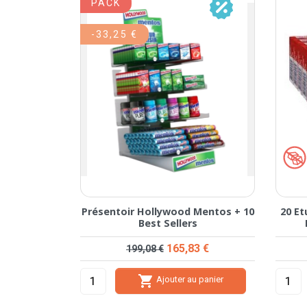
PACK
-33,25 €
Présentoir Hollywood Mentos + 10
20 E
Best Sellers
Prix de base
Prix
165,83 €
199,08 €

Ajouter au panier