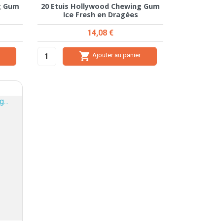
g Gum
20 Etuis Hollywood Chewing Gum
Ice Fresh en Dragées
Prix
14,08 €

r
Ajouter au panier