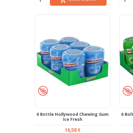
6 Bottle Hollywood Chewing Gum
6 Bo
Ice Fresh
Prix
16,58 €