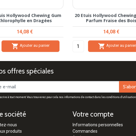
tuis Hollywood Chewing Gum
20 Etuis Hollywood Chewin
Chlorophylle en Dragées
Parfum Fraise des Boi
Prix
Prix
14,08 €
14,08 €


Ajouter au panier
Ajouter au panie
s offres spéciales
S’abo
rire à tout moment. Vous trouverez pour cela nos informations de contact dans les conditions d'utilisation 
e société
Votre compte
tez-nous
Informations personnelles
ux produits
Commandes