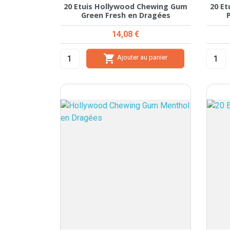
20 Etuis Hollywood Chewing Gum
20 E
Green Fresh en Dragées
Prix
14,08 €

Ajouter au panier