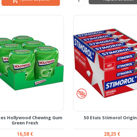
îtes Hollywood Chewing Gum
50 Etuis Stimorol Origin
Green Fresh
Prix
Prix
16,58 €
28,25 €