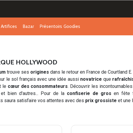
Artifices
Bazar
Présentoirs
Goodies
MARQUE HOLLYWOOD
Gum
trouve ses
origines
dans le retour en France de Courtland E. 
sur le sol français avec une idée aussi
novatrice
que
rafraîch
t le
cœur des consommateurs
. Découvrir les incontournable
et bien d'autres... Pour de la
confiserie de gros
en fête f
its saura satisfaire vos attentes avec des
prix grossiste
et une l