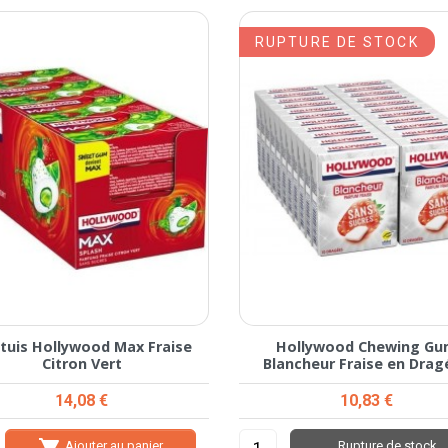
RUPTURE DE STOCK
Etuis Hollywood Max Fraise
Hollywood Chewing G
Citron Vert
Blancheur Fraise en Drag
Prix
Prix
14,08 €
10,83 €

Ajouter au panier
Rupture de stock