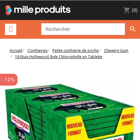

shopping_cart
(0)

Accueil
Confiseries
Petite confiserie de poche
Chewing Gum
18 Etuis Hollywood Style Chlorophylle en Tablette
-10%