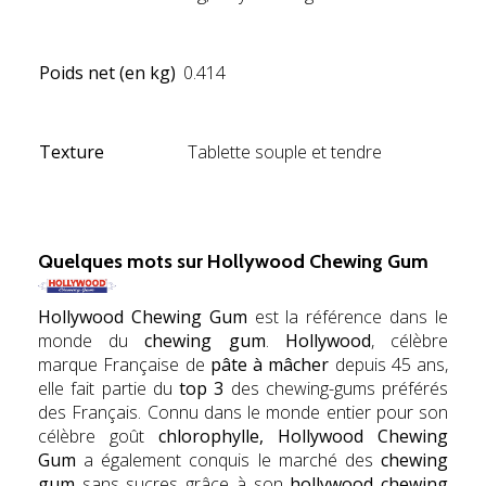
Poids net (en kg)
0.414
Texture
Tablette souple et tendre
hyg
Quelques mots sur
Hollywood Chewing Gum
Hollywood Chewing Gum
est la référence dans le
monde du
chewing gum
.
Hollywood
, célèbre
marque Française de
pâte à mâcher
depuis 45 ans,
elle fait partie du
top 3
des chewing-gums préférés
des Français. Connu dans le monde entier pour son
célèbre goût
chlorophylle, Hollywood Chewing
Gum
a également conquis le marché des
chewing
gum
sans sucres grâce à son
hollywood chewing