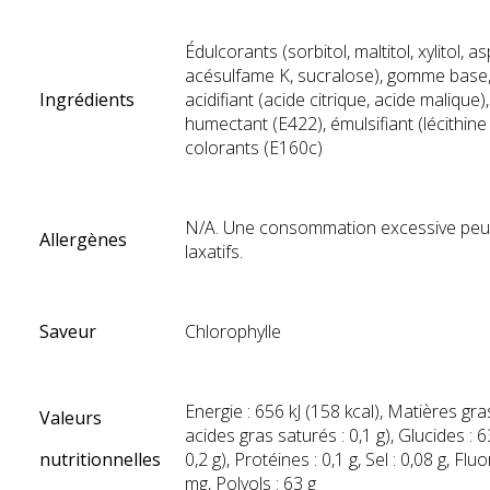
Édulcorants (sorbitol, maltitol, xylitol, 
acésulfame K, sucralose), gomme base
Ingrédients
acidifiant (acide citrique, acide malique)
humectant (E422), émulsifiant (lécithine
colorants (E160c)
N/A. Une consommation excessive peut 
Allergènes
laxatifs.
Saveur
Chlorophylle
Energie : 656 kJ (158 kcal), Matières gra
Valeurs
acides gras saturés : 0,1 g), Glucides : 6
nutritionnelles
0,2 g), Protéines : 0,1 g, Sel : 0,08 g, Fluo
mg, Polyols : 63 g