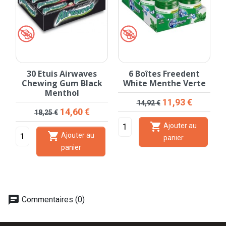
e
30 Etuis Airwaves
6 Boîtes Freedent
Chewing Gum Black
White Menthe Verte
F
Menthol
Prix de base
Prix
11,93 €
14,92 €
Prix de base
Prix
14,60 €
18,25 €

Ajouter au

Ajouter au
panier
panier
chat
Commentaires (0)