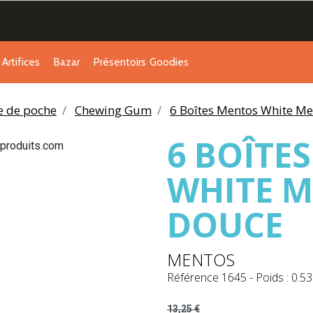
Artifices
Bazar
Présentoirs
Goodies
ie de poche
Chewing Gum
6 Boîtes Mentos White M
6 BOÎTE
WHITE 
DOUCE
MENTOS
Référence
1645
-
Poids : 0.53
13,25 €