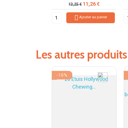
Prix de base
Prix
11,26 €
13,25 €

Ajouter au panier
Les autres produit
-10%