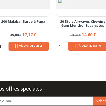
200 Malabar Barbe à Papa
30 Etuis Airwaves Chewing
Gum Menthol Eucalyptus
Prix de base
Prix
Prix de base
Prix
17,17 €
14,60 €
19,08 €
18,25 €


Ajouter au panier
Ajouter au panier
s offres spéciales
S’abo