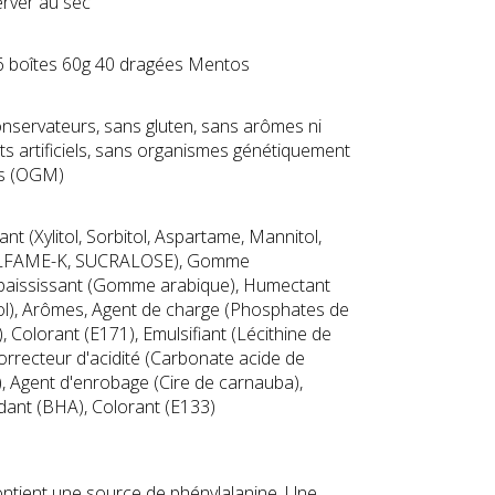
rver au sec
6 boîtes 60g 40 dragées Mentos
nservateurs, sans gluten, sans arômes ni
ts artificiels, sans organismes génétiquement
és (OGM)
nt (Xylitol, Sorbitol, Aspartame, Mannitol,
FAME-K, SUCRALOSE), Gomme
paississant (Gomme arabique), Humectant
ol), Arômes, Agent de charge (Phosphates de
, Colorant (E171), Emulsifiant (Lécithine de
Correcteur d'acidité (Carbonate acide de
, Agent d'enrobage (Cire de carnauba),
dant (BHA), Colorant (E133)
ontient une source de phénylalanine. Une