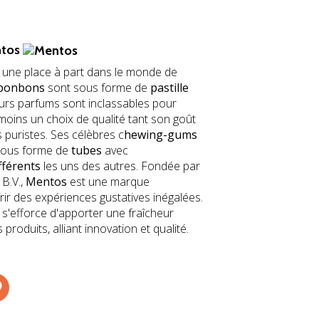
tos
 une place à part dans le monde de
bonbons
sont sous forme de
pastille
eurs parfums sont inclassables pour
nmoins un choix de qualité tant son goût
 puristes. Ses célèbres c
hewing-gums
sous forme de
tubes
avec
fférents
les uns des autres. Fondée par
 B.V.,
Mentos
est une marque
ir des expériences gustatives inégalées.
 s'efforce d'apporter une fraîcheur
produits, alliant innovation et qualité.