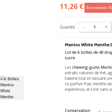
11,26 €
Économisez 1
Quantité
-
+
Mentos White Menthe
Lot de 6 boîtes de 40 d
sucre
.
Les
chewing-gums Mento
extraits naturels de thé, a
haleine tout en laissant u
Le parfum frais menthe do
expérience, et il est sans s
i
Conservation