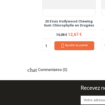
s Hollywood Chewing
20 Etuis Hollywood Chewing
en Fresh en Dragées
Gum Chlorophylle en Dragées
rix de base
Prix
Prix de base
Prix
12,67 €
12,67 €
4,08 €
14,08 €


Ajouter au panier
Ajouter au panier
chat
Commentaires (0)
Recevez no