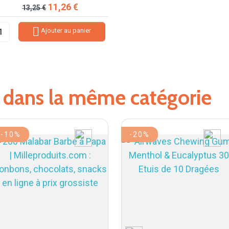
Prix de base
Prix
11,26 €
13,25 €

Ajouter au panier
s dans la même catégorie
-10%
-20%