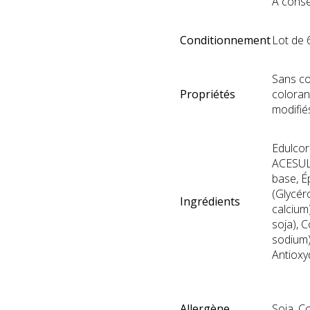
À conse
Conditionnement
Lot de 
Sans co
Propriétés
coloran
modifi
Edulcora
ACESUL
base, É
(Glycér
Ingrédients
calcium)
soja), 
sodium)
Antioxy
Allergène
Soja. C