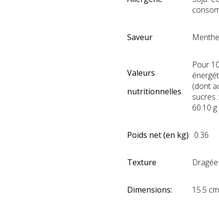
consomm
Saveur
Menthe
Pour 100
Valeurs
énergét
(dont ac
nutritionnelles
sucres :
60.10 g
Poids net (en kg)
0.36
Texture
Dragée
Dimensions:
15.5 cm
ih