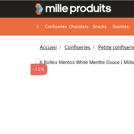
Confiseries
Chocolats
Snacks
Granités
Accueil
Confiseries
Petite confiser
-15%