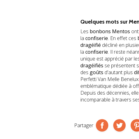
Quelques mots sur
Men
Les
bonbons Mentos
ont
la
confiserie
. En effet ces
dragéifié
décliné en plusi
la
confiserie
. Il reste néa
unique est apprécié par les
dragéifiés
se présentent 
des
goûts
d'autant plus
di
Perfetti Van Melle Benelux
emblématique dédiée à offr
Depuis des décennies, elle
incomparable à travers ses 
Partager