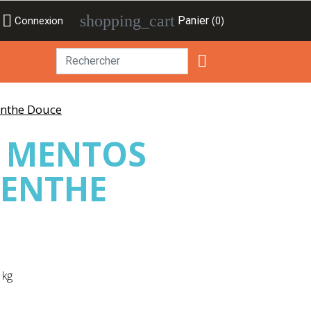

shopping_cart
Panier
Connexion
(0)

enthe Douce
S MENTOS
MENTHE
 kg