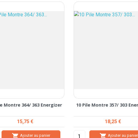
le Montre 364/ 363 Energizer
10 Pile Montre 357/ 303 Ene
Prix
Prix
15,75 €
18,25 €


Ajouter au panier
Ajouter au panie