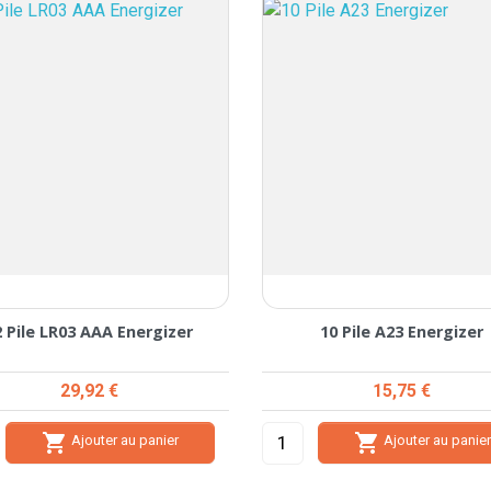
2 Pile LR03 AAA Energizer
10 Pile A23 Energizer
Prix
Prix
29,92 €
15,75 €


Ajouter au panier
Ajouter au panie