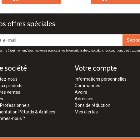
s offres spéciales
S’abo
rire à tout moment. Vous trouverez pour cela nos informations de contact dans les conditions d'utilisation 
e société
Votre compte
tez-nous
Informations personnelles
ux produits
Commandes
res ventes
Avoirs
es
Adresses
 Professionnels
Bons de réduction
ntation Pétards & Artifices
Mes alertes
mmes-nous ?