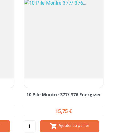
10 Pile Montre 377/ 376 Energizer
Prix
15,75 €

r
Ajouter au panier