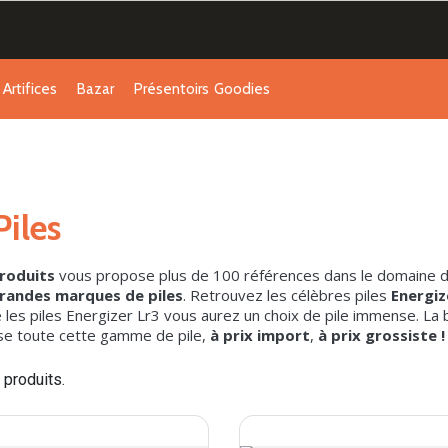
Artifices
Bazar
Présentoirs
Goodies
Piles
produits
vous propose plus de 100 références dans le domaine de 
grandes marques de piles
. Retrouvez les célèbres piles
Energiz
 les piles Energizer Lr3 vous aurez un choix de pile immense. La
e toute cette gamme de pile,
à prix import
,
à prix grossiste !
5 produits.