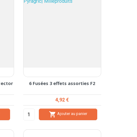
Hector
6 Fusées 3 effets assorties F2
Prix
4,92 €

r
Ajouter au panier