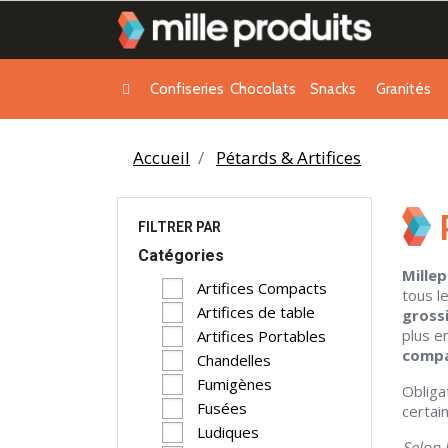
Confiseries
Chocolats
Snacks
Granités
Accueil
Pétards & Artifices
FILTRER PAR
Catégories
Mille
Artifices Compacts
tous l
Artifices de table
gross
plus e
Artifices Portables
compac
Chandelles
Fumigènes
Obliga
Fusées
certain
Ludiques
Selon 