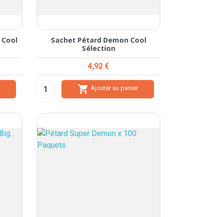
 Cool
Sachet Pétard Demon Cool
Sélection
Prix
4,92 €

r
Ajouter au panier