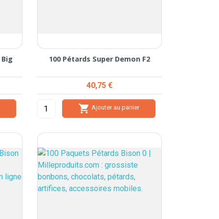
 Big
100 Pétards Super Demon F2
Prix
40,75 €

r
Ajouter au panier