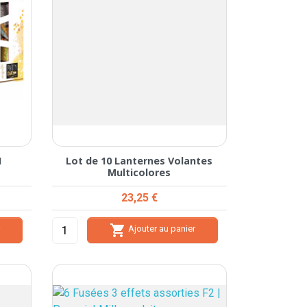
1
Lot de 10 Lanternes Volantes
Multicolores
Prix
23,25 €

r
Ajouter au panier