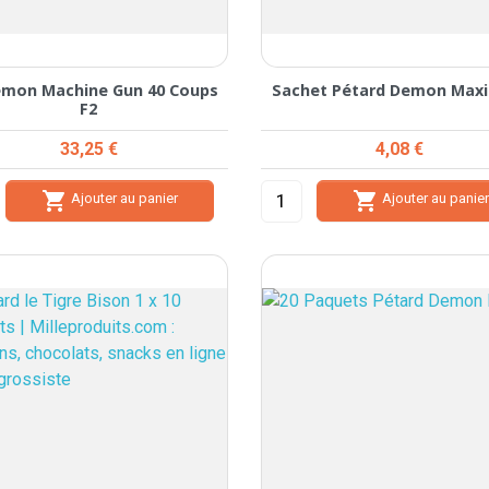
emon Machine Gun 40 Coups
Sachet Pétard Demon Maxi
F2
Prix
Prix
33,25 €
4,08 €


Ajouter au panier
Ajouter au panie