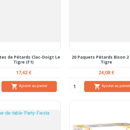
tes de Pétards Clac-Doigt Le
20 Paquets Pétards Bison 2
Tigre (F1)
Tigre
Prix
Prix
17,42 €
24,08 €


Ajouter au panier
Ajouter au panie