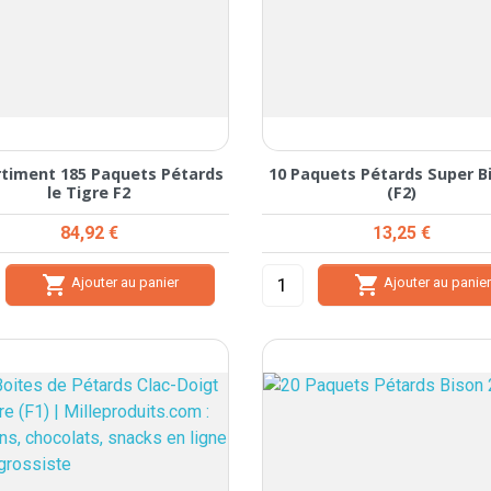
timent 185 Paquets Pétards
10 Paquets Pétards Super B
le Tigre F2
(F2)
Prix
Prix
84,92 €
13,25 €


Ajouter au panier
Ajouter au panie