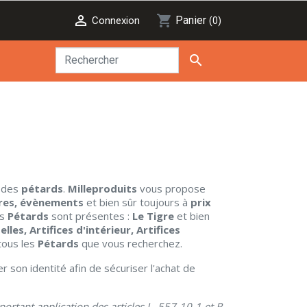

shopping_cart
Panier
Connexion
(0)

 des
pétards
.
Milleproduits
vous propose
ires, évènements
et bien sûr toujours à
prix
rs
Pétards
sont présentes :
Le Tigre
et bien
es, Artifices d'intérieur, Artifices
tous les
Pétards
que vous recherchez.
er son identité afin de sécuriser l'achat de
ortant application des articles L. 557-10-1 et R.