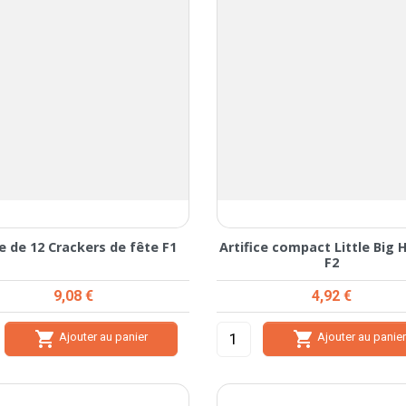
e de 12 Crackers de fête F1
Artifice compact Little Big 
F2
Prix
Prix
9,08 €
4,92 €


Ajouter au panier
Ajouter au panie