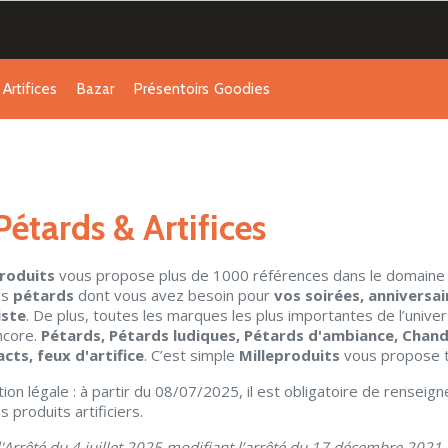
Artifices
Bazar
Présentoirs
Goodies
Pétards & Artifices
produits
vous propose plus de 1000 références dans le domaine
es
pétards
dont vous avez besoin pour
vos soirées, anniversa
iste
. De plus, toutes les marques les plus importantes de l’unive
ncore.
Pétards, Pétards ludiques, Pétards d'ambiance, Chandell
ts, feux d'artifice
. C’est simple
Milleproduits
vous propose 
tion légale : à partir du 08/07/2025, il est obligatoire de renseign
s produits artificiers.
l'Arrêté du 4 juillet 2025 modifiant l’arrêté du 17 décembre 2021 p