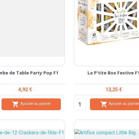
be de Table Party Pop F1
La P'tite Box Festive F
Prix
Prix
4,92 €
13,25 €


Ajouter au panier
Ajouter au panie