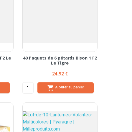
 F2 Le
40 Paquets de 6 pétards Bison 1 F2
Le Tigre
Prix
24,92 €

r
Ajouter au panier