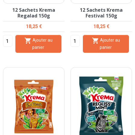
12 Sachets Krema
12 Sachets Krema
Regalad 150g
Festival 150g
Prix
Prix
18,25 €
18,25 €


Ajouter au
Ajouter au
panier
panier