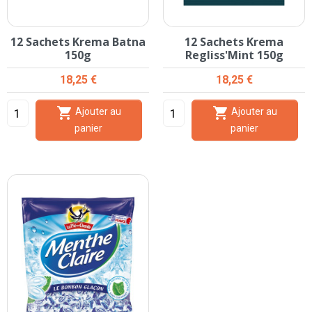
12 Sachets Krema Batna
12 Sachets Krema
150g
Regliss'Mint 150g
Prix
Prix
18,25 €
18,25 €


Ajouter au
Ajouter au
panier
panier