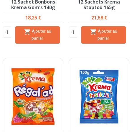
12 Sachet Bonbons
12 Sachets Krema
Krema Gom's 140g
Stoptou 165g
Prix
Prix
18,25 €
21,58 €


Ajouter au
Ajouter au
panier
panier