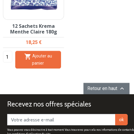
12 Sachets Krema
Menthe Claire 180g
Prix
18,25 €

Ajouter au
panier

Retour en haut
Recevez nos offres spéciales
ok
Vous pouvez vous désinscrire à tout moment. Vous trouverez pour cela nos informations de contact d
les conditions d'utilisation du site.