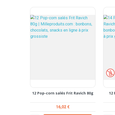
12 Pop-corn salés Frit Ravich 80g
12 
Prix
16,02 €