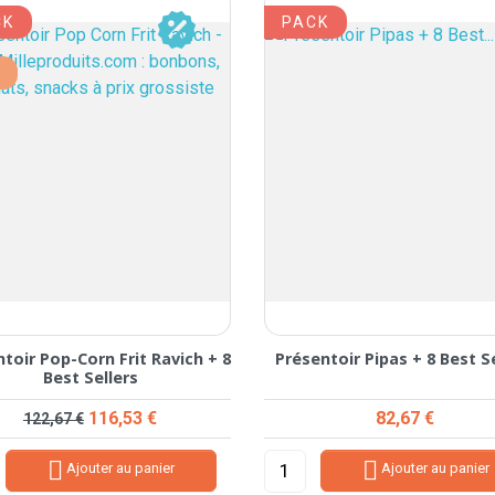
CK
PACK
%
toir Pop-Corn Frit Ravich + 8
Présentoir Pipas + 8 Best S
Best Sellers
Prix de base
Prix
Prix
116,53 €
82,67 €
122,67 €


Ajouter au panier
Ajouter au panier