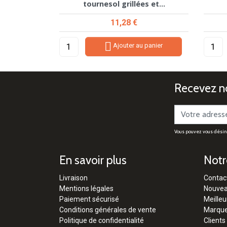
tournesol grillées et...
Prix
11,28 €

Ajouter au panier
Recevez no
Vous pouvez vous désinsc
En savoir plus
Notr
Livraison
Contac
Mentions légales
Nouvea
Paiement sécurisé
Meilleu
Conditions générales de vente
Marqu
Politique de confidentialité
Clients