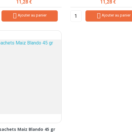
Prix
Prix
11,28 €
11,28 €


Ajouter au panier
Ajouter au panier
sachets Maiz Blando 45 gr