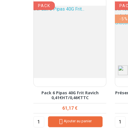
PACK
PA
-5
Pack 6 Pipas 40G Frit Ravich
Présen
0,41€HT/0,46€TTC
Prix
61,17 €

Ajouter au panier