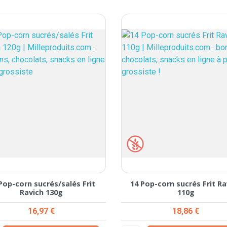
Pop-corn sucrés/salés Frit
14 Pop-corn sucrés Frit Ra
Ravich 130g
110g
Prix
Prix
16,97 €
18,86 €