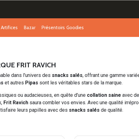
Artifices
Bazar
Présentoirs
Goodies
RQUE FRIT RAVICH
able dans l'univers des
snacks salés
, offrant une gamme varié
ns
et autres
Pipas
sont les véritables stars de la marque.
ssiques ou audacieuses, en quête d'une
collation saine
avec des
x,
Frit Ravich
saura combler vos envies. Avec une qualité irrépr
atisfaire leurs papilles avec des
snacks salés
de qualité.