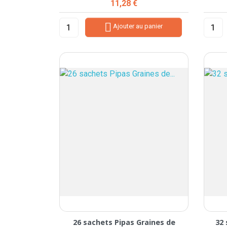
Prix
11,28 €

Ajouter au panier
26 sachets Pipas Graines de
32 