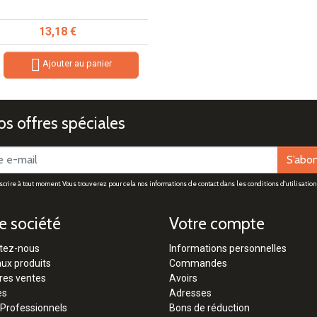
Prix
13,18 €

Ajouter au panier
s offres spéciales
S’abo
rire à tout moment. Vous trouverez pour cela nos informations de contact dans les conditions d'utilisation 
e société
Votre compte
tez-nous
Informations personnelles
ux produits
Commandes
res ventes
Avoirs
es
Adresses
 Professionnels
Bons de réduction