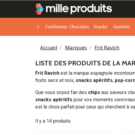
Confiseries
Chocolats
Snacks
Granités
Accueil
Marques
Frit Ravich
LISTE DES PRODUITS DE LA MA
Frit Ravich
est la marque espagnole incontourn
fruits secs et noix,
snacks apéritifs
,
pop-cor
Que vous soyez fan des
chips
aux saveurs cla
snacks apéritifs
pour vos moments conviviau
est le choix parfait pour ceux qui cherchent à s
Il y a 14 produits.