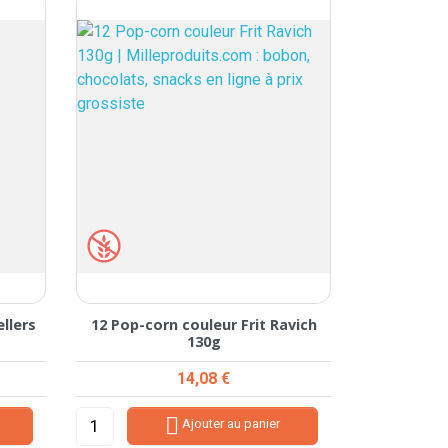
ellers
12 Pop-corn couleur Frit Ravich
130g
Prix
14,08 €

Ajouter au panier