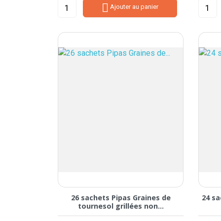

Ajouter au panier
26 sachets Pipas Graines de
24 sa
tournesol grillées non...