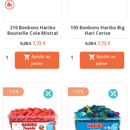
210 Bonbons Haribo
105 Bonbons Haribo Big
Bouteille Cola Mistral
Hari Cerise
Prix de base
Prix
Prix de base
Prix
7,72 €
7,72 €
9,08 €
9,08 €


Ajouter au
Ajouter au
panier
panier
-15%
-15%