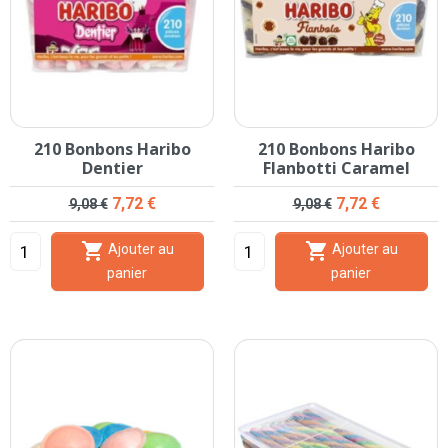
210 Bonbons Haribo
210 Bonbons Haribo
Dentier
Flanbotti Caramel
Prix de base
Prix
Prix de base
Prix
7,72 €
7,72 €
9,08 €
9,08 €


Ajouter au
Ajouter au
panier
panier