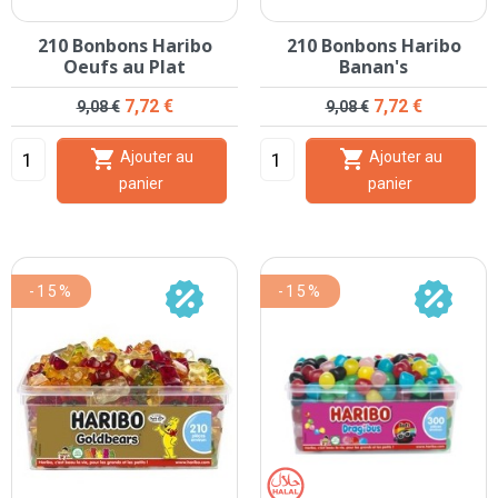
210 Bonbons Haribo
210 Bonbons Haribo
Oeufs au Plat
Banan's
Prix de base
Prix
Prix de base
Prix
7,72 €
7,72 €
9,08 €
9,08 €


Ajouter au
Ajouter au
panier
panier
-15%
-15%