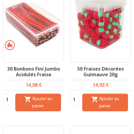
30 Bonbons Fini Jumbo
50 Fraises Décorées
Acidulés Fraise
Guimauve 20g
Prix
Prix
14,08 €
14,92 €


Ajouter au
Ajouter au
panier
panier