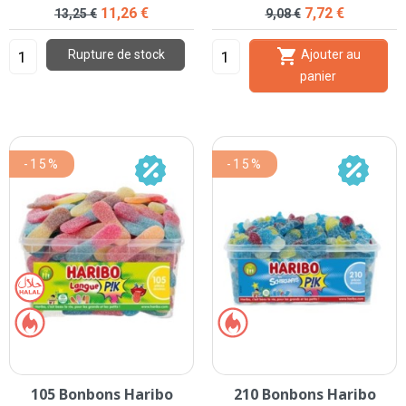
Prix de base
Prix
Prix de base
Prix
11,26 €
7,72 €
13,25 €
9,08 €

Rupture de stock
Ajouter au
panier
-15%
-15%
105 Bonbons Haribo
210 Bonbons Haribo