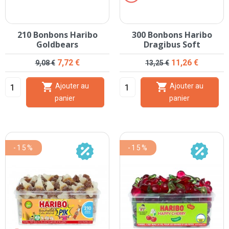
210 Bonbons Haribo
300 Bonbons Haribo
Goldbears
Dragibus Soft
Prix de base
Prix
Prix de base
Prix
7,72 €
11,26 €
9,08 €
13,25 €


Ajouter au
Ajouter au
panier
panier
-15%
-15%