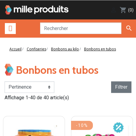

shopping_cart
(0)

Accueil
Confiseries
Bonbons au kilo
Bonbons en tubos
Bonbons en tubos
Filtrer
Affichage 1-40 de 40 article(s)
-10%