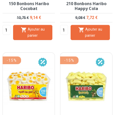
150 Bonbons Haribo
210 Bonbons Haribo
Cocobat
Happy Cola
Prix de base
Prix
Prix de base
Prix
9,14 €
7,72 €
10,75 €
9,08 €


Ajouter au
Ajouter au
panier
panier
-15%
-15%