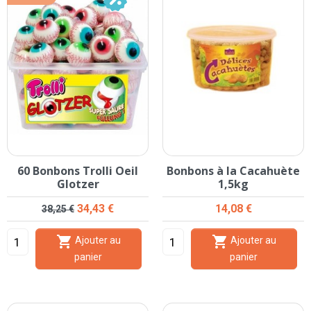
60 Bonbons Trolli Oeil
Bonbons à la Cacahuète
Glotzer
1,5kg
Prix de base
Prix
Prix
34,43 €
14,08 €
38,25 €


Ajouter au
Ajouter au
panier
panier