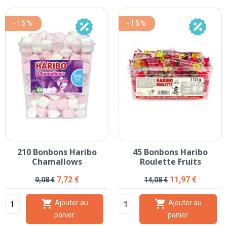
-15%
-15%
210 Bonbons Haribo
45 Bonbons Haribo
Chamallows
Roulette Fruits
Prix de base
Prix
Prix de base
Prix
7,72 €
11,97 €
9,08 €
14,08 €


Ajouter au
Ajouter au
panier
panier