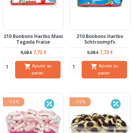
210 Bonbons Haribo Maxi
210 Bonbons Haribo
Tagada Fraise
Schtroumpfs
Prix de base
Prix
Prix de base
Prix
7,72 €
7,72 €
9,08 €
9,08 €


Ajouter au
Ajouter au
panier
panier
-15%
-15%