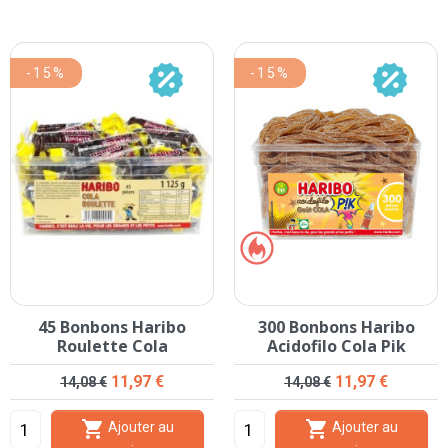
-15%
-15%
45 Bonbons Haribo
300 Bonbons Haribo
Roulette Cola
Acidofilo Cola Pik
Prix de base
Prix
Prix de base
Prix
11,97 €
11,97 €
14,08 €
14,08 €


Ajouter au
Ajouter au