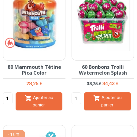
80 Mammouth Tétine
60 Bonbons Trolli
Pica Color
Watermelon Splash
Prix
Prix de base
Prix
28,25 €
34,43 €
38,25 €


Ajouter au
Ajouter au
panier
panier
-10%