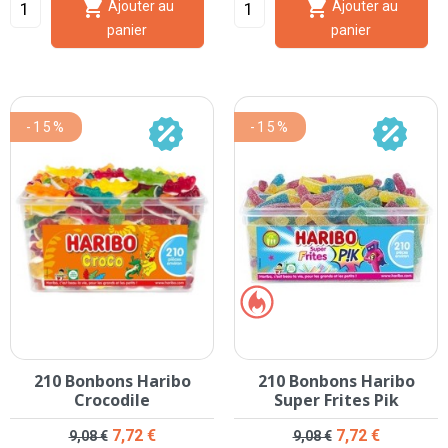


Ajouter au
Ajouter au
panier
panier
-15%
-15%
210 Bonbons Haribo
210 Bonbons Haribo
Crocodile
Super Frites Pik
Prix de base
Prix
Prix de base
Prix
7,72 €
7,72 €
9,08 €
9,08 €