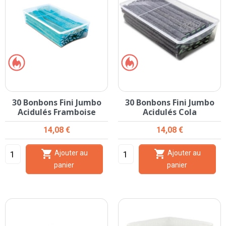
30 Bonbons Fini Jumbo
30 Bonbons Fini Jumbo
Acidulés Framboise
Acidulés Cola
Prix
Prix
14,08 €
14,08 €


Ajouter au
Ajouter au
panier
panier