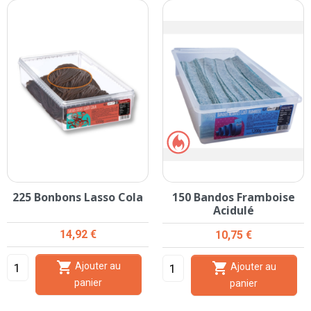
225 Bonbons Lasso Cola
150 Bandos Framboise
Acidulé
Prix
14,92 €
Prix
10,75 €


Ajouter au
Ajouter au
panier
panier