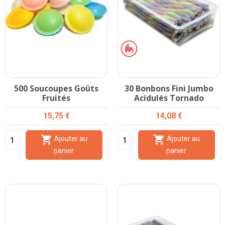
500 Soucoupes Goûts
30 Bonbons Fini Jumbo
Fruités
Acidulés Tornado
Prix
Prix
15,75 €
14,08 €


Ajouter au
Ajouter au
panier
panier