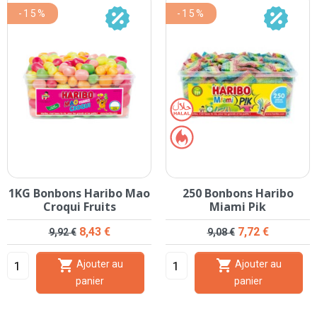
-15%
-15%
1KG Bonbons Haribo Mao
250 Bonbons Haribo
Croqui Fruits
Miami Pik
Prix de base
Prix
Prix de base
Prix
8,43 €
7,72 €
9,92 €
9,08 €


Ajouter au
Ajouter au
panier
panier