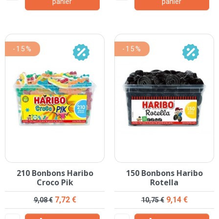
panier
panier
-15%
-15%
210 Bonbons Haribo
150 Bonbons Haribo
Croco Pik
Rotella
Prix de base
Prix
Prix de base
Prix
7,72 €
9,14 €
9,08 €
10,75 €