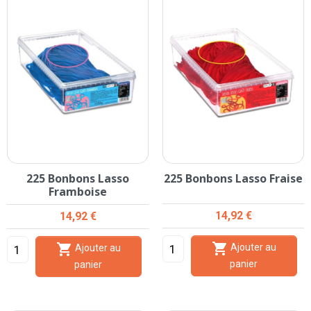
225 Bonbons Lasso
225 Bonbons Lasso Fraise
Framboise
Prix
Prix
14,92 €
14,92 €


Ajouter au
Ajouter au
panier
panier