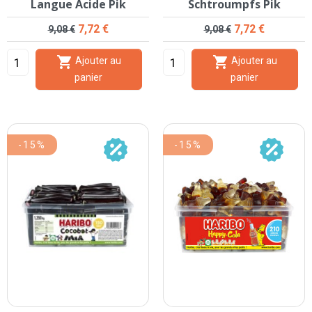
Langue Acide Pik
Schtroumpfs Pik
Prix de base
Prix
Prix de base
Prix
7,72 €
7,72 €
9,08 €
9,08 €


Ajouter au
Ajouter au
panier
panier
-15%
-15%