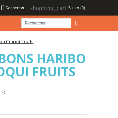

shopping_cart
Panier
Connexion
(0)

o Croqui Fruits
BONS HARIBO
QUI FRUITS
 kg