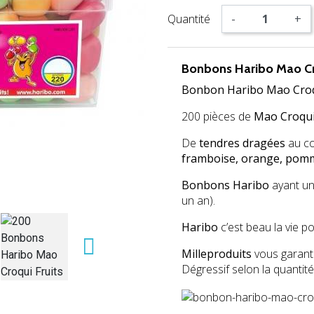
Quantité
-
+
Bonbons Haribo Mao Cro
Bonbon Haribo Mao Croqui
200 pièces de
Mao Croqui
De
tendres dragées
au c
framboise, orange, pomme
Bonbons Haribo
ayant un
un an).
Haribo
c’est beau la vie po

Milleproduits
vous garanti
Dégressif selon la quantité