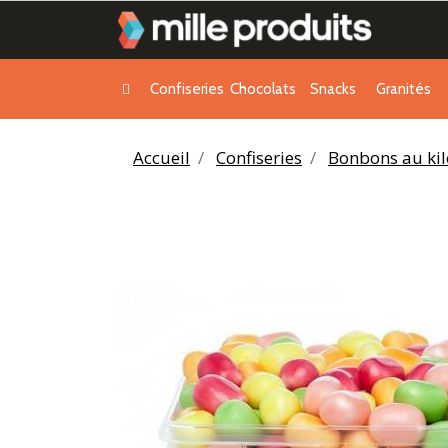
Confiseries
Chocolats
Snacks
Granités
Accueil
Confiseries
Bonbons au kil