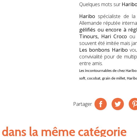
Quelques mots sur
Harib
Haribo
spécialiste de l
Allemande réputée intern
gélifiés ou encore à régl
Tinours, Hari Croco
ou 
souvent été imitée mais ja
Les bonbons Haribo
vou
convivialité pour de multi
entre amis.
Les incontournables de chez
Haribo
soft, cocobat, grain de millet, Harib
Partager
s dans la même catégorie