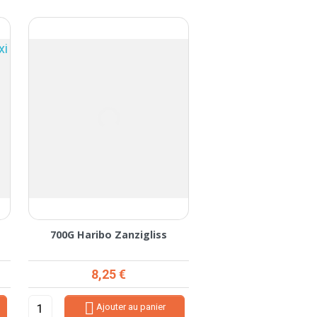
700G Haribo Zanzigliss
210 Bonbons Haribo
Prix
Prix
8,25 €
9,08 €


Ajouter au panier
Ajouter au