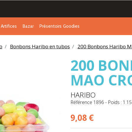
Artifices
Bazar
Présentoirs
Goodies
o
Bonbons Haribo en tubos
200 Bonbons Haribo Ma
200 BON
MAO CRO
HARIBO
Référence
1896
-
Poids : 1.15
9,08 €