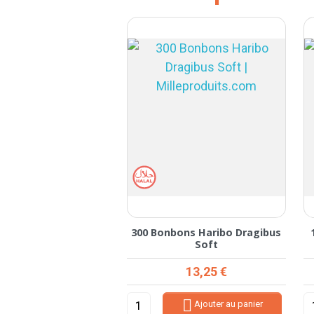
ons Haribo Bouteille
300 Bonbons Haribo Dragibus
Cola Mistral
Soft
Prix
Prix
9,08 €
13,25 €


Ajouter au panier
Ajouter au panier