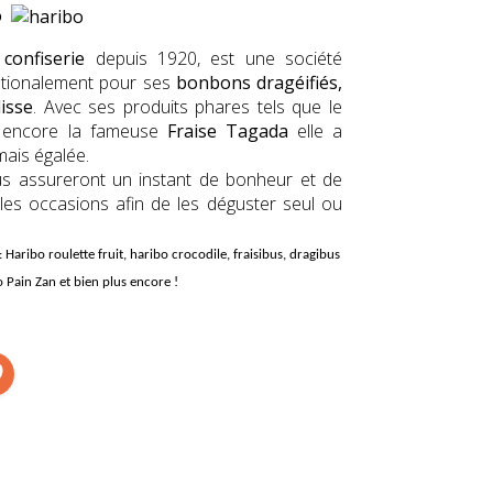
o
a
confiserie
depuis 1920, est une société
ationalement pour ses
bonbons dragéifiés,
isse
. Avec ses produits phares tels que le
encore la fameuse
Fr
aise Tagada
elle a
mais égalée.
s assureront un instant de bonheur et de
ples occasions afin de les déguster seul ou
: Haribo roulette fruit, haribo crocodile, fraisibus, dragibus
o Pain Zan et bien plus encore !