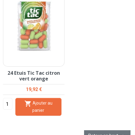
24 Etuis Tic Tac citron
vert orange
Prix
19,92 €

Ajouter au
panier