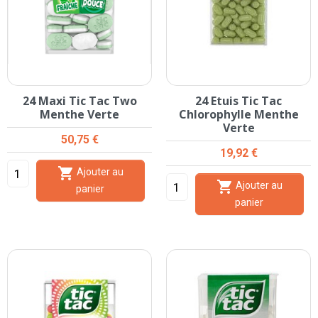
24 Maxi Tic Tac Two
24 Etuis Tic Tac
Menthe Verte
Chlorophylle Menthe
Verte
Prix
50,75 €
Prix
19,92 €

Ajouter au

Ajouter au
panier
panier