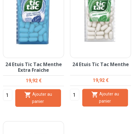
24 Etuis Tic Tac Menthe
24 Etuis Tic Tac Menthe
Extra Fraiche
Prix
Prix
19,92 €
19,92 €


Ajouter au
Ajouter au
panier
panier