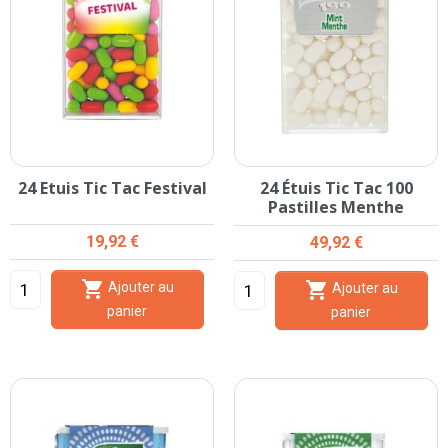
24 Etuis Tic Tac Festival
24 Étuis Tic Tac 100
Pastilles Menthe
Prix
19,92 €
Prix
49,92 €


Ajouter au
Ajouter au
panier
panier