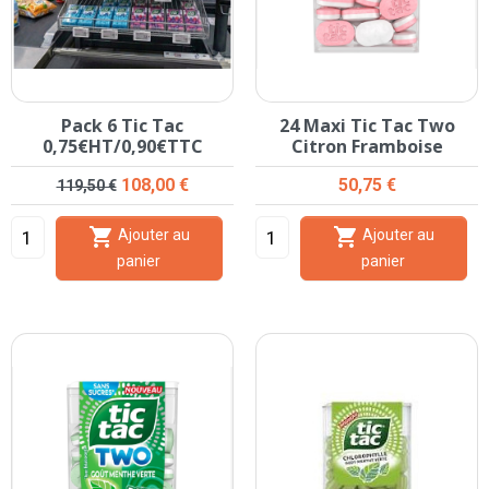
Pack 6 Tic Tac
24 Maxi Tic Tac Two
0,75€HT/0,90€TTC
Citron Framboise
Prix de base
Prix
Prix
108,00 €
50,75 €
119,50 €


Ajouter au
Ajouter au
panier
panier