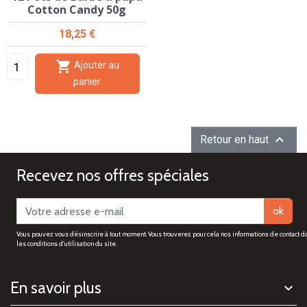
Cotton Candy 50g
Prix
18,25 €

Ajouter au
panier

Retour en haut
Recevez nos offres spéciales
ok
Vous pouvez vous désinscrire à tout moment. Vous trouverez pour cela nos informations de contact d
les conditions d'utilisation du site.
En savoir plus