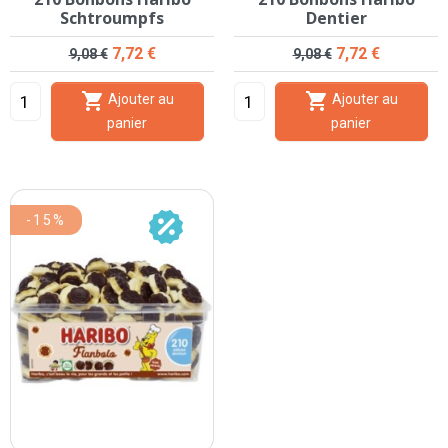
Schtroumpfs
Dentier
Prix de base
Prix
Prix de base
Prix
7,72 €
7,72 €
9,08 €
9,08 €


Ajouter au
Ajouter au
panier
panier
-15%