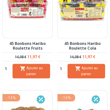
45 Bonbons Haribo
45 Bonbons Haribo
Roulette Fruits
Roulette Cola
Prix de base
Prix
Prix de base
Prix
11,97 €
11,97 €
14,08 €
14,08 €


Ajouter au
Ajouter au
panier
panier
-15%
-15%