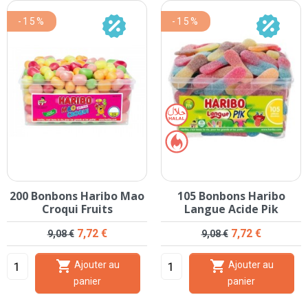
-15%
-15%
200 Bonbons Haribo Mao
105 Bonbons Haribo
Croqui Fruits
Langue Acide Pik
Prix de base
Prix
Prix de base
Prix
7,72 €
7,72 €
9,08 €
9,08 €


Ajouter au
Ajouter au
panier
panier