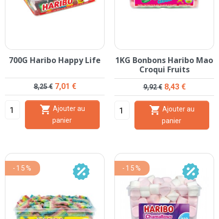
700G Haribo Happy Life
1KG Bonbons Haribo Mao
Croqui Fruits
Prix de base
Prix
7,01 €
Prix de base
Prix
8,43 €
8,25 €
9,92 €


Ajouter au
Ajouter au
panier
panier
-15%
-15%