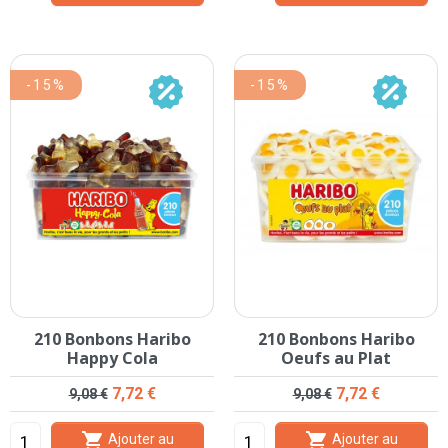
-15%
-15%
210 Bonbons Haribo
210 Bonbons Haribo
Happy Cola
Oeufs au Plat
Prix de base
Prix
Prix de base
Prix
7,72 €
7,72 €
9,08 €
9,08 €


Ajouter au
Ajouter au