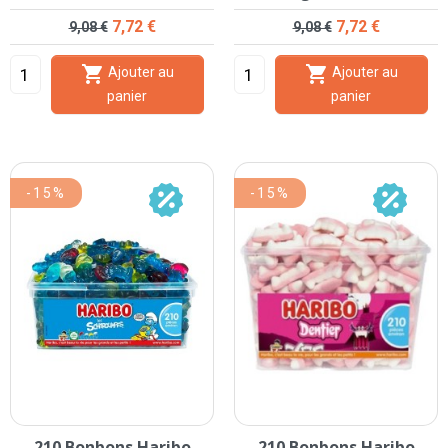
Prix de base
Prix
Prix de base
Prix
7,72 €
7,72 €
9,08 €
9,08 €


Ajouter au
Ajouter au
panier
panier
-15%
-15%
210 Bonbons Haribo
210 Bonbons Haribo