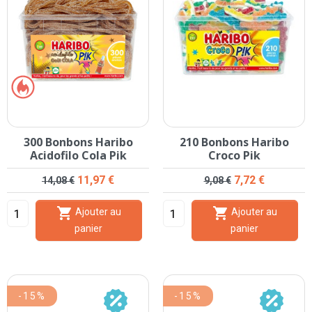
300 Bonbons Haribo
210 Bonbons Haribo
Acidofilo Cola Pik
Croco Pik
Prix de base
Prix
Prix de base
Prix
11,97 €
7,72 €
14,08 €
9,08 €


Ajouter au
Ajouter au
panier
panier
-15%
-15%