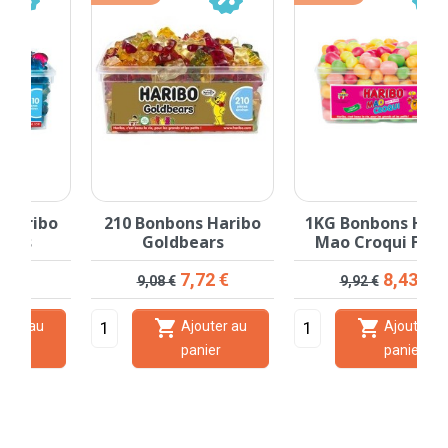
210 Bonbons Haribo
1KG Bonbons Haribo
Goldbears
Mao Croqui Fruits
Prix de base
Prix
Prix de base
Prix
7,72 €
8,43 €
9,08 €
9,92 €


Ajouter au
Ajouter au
panier
panier