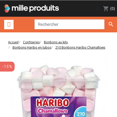

shopping_cart
(0)

Accueil
Confiseries
Bonbons au kilo
Bonbons Haribo en tubos
210 Bonbons Haribo Chamallows
-15%