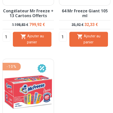
Congélateur Mr Freeze +
64 Mr Freeze Giant 105
13 Cartons Offerts
ml
Prix de base
Prix
Prix de base
Prix
799,92 €
32,33 €
1 198,83 €
35,92 €


Ajouter au
Ajouter au
panier
panier
-10%