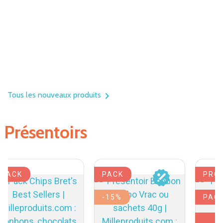
Tous les nouveaux produits

Présentoirs
PACK
PACK
PRO
-15%
PAC
R