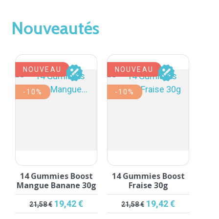
Nouveautés
NOUVEAU
NOUVEAU
-10%
-10%
14 Gummies Boost
14 Gummies Boost
Mangue Banane 30g
Fraise 30g
Prix de base
Prix
Prix de base
Prix
19,42 €
19,42 €
21,58 €
21,58 €