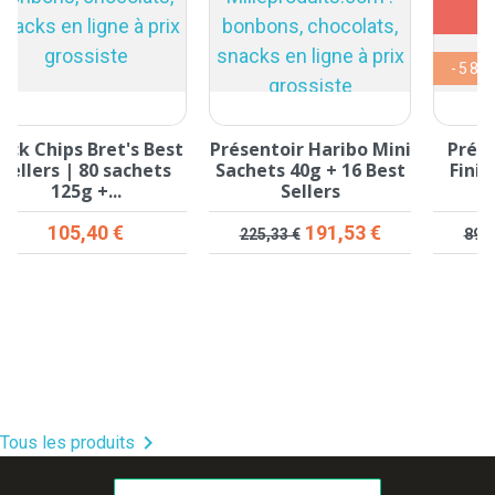
-58,
ack Chips Bret's Best
Présentoir Haribo Mini
Prés
Sellers | 80 sachets
Sachets 40g + 16 Best
Fini 
125g +...
Sellers
Prix
Prix de base
Prix
Pri
105,40 €
191,53 €
225,33 €
898,

Tous les produits