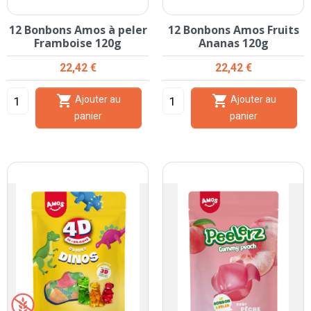
12 Bonbons Amos à peler
12 Bonbons Amos Fruits
Framboise 120g
Ananas 120g
Prix
Prix
22,42 €
22,42 €


Ajouter au
Ajouter au
panier
panier