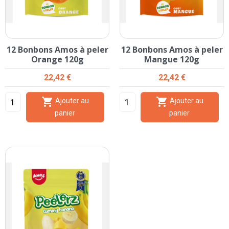
12 Bonbons Amos à peler
12 Bonbons Amos à peler
Orange 120g
Mangue 120g
Prix
Prix
22,42 €
22,42 €


Ajouter au
Ajouter au
panier
panier