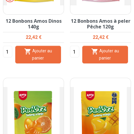
12 Bonbons Amos Dinos
12 Bonbons Amos à peler
140g
Pêche 120g
Prix
Prix
22,42 €
22,42 €


Ajouter au
Ajouter au
panier
panier