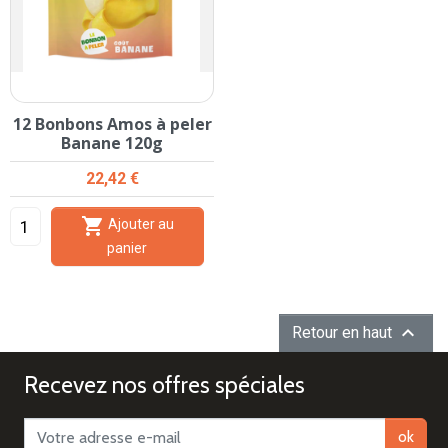
12 Bonbons Amos à peler
Banane 120g
Prix
22,42 €

Ajouter au
panier

Retour en haut
Recevez nos offres spéciales
ok