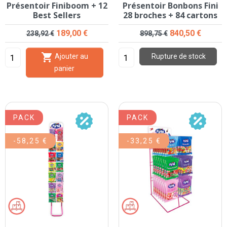
Présentoir Finiboom + 12
Présentoir Bonbons Fini
Best Sellers
28 broches + 84 cartons
Prix de base
Prix
Prix de base
Prix
189,00 €
840,50 €
238,92 €
898,75 €

Ajouter au
Rupture de stock
panier
PACK
PACK
-58,25 €
-33,25 €