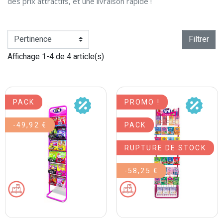
des prix attractifs, et une livraison rapide !
Filtrer
Affichage 1-4 de 4 article(s)
PACK
PROMO !
-49,92 €
PACK
RUPTURE DE STOCK
-58,25 €