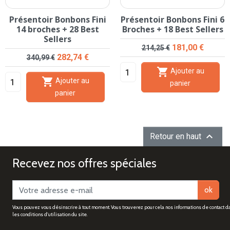
Présentoir Bonbons Fini
Présentoir Bonbons Fini 6
14 broches + 28 Best
Broches + 18 Best Sellers
Sellers
Prix de base
Prix
181,00 €
214,25 €
Prix de base
Prix
282,74 €
340,99 €

Ajouter au

Ajouter au
panier
panier

Retour en haut
Recevez nos offres spéciales
ok
Vous pouvez vous désinscrire à tout moment. Vous trouverez pour cela nos informations de contact d
les conditions d'utilisation du site.