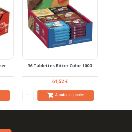
her
36 Tablettes Ritter Color 100G
Prix
61,52 €

r
Ajouter au panier