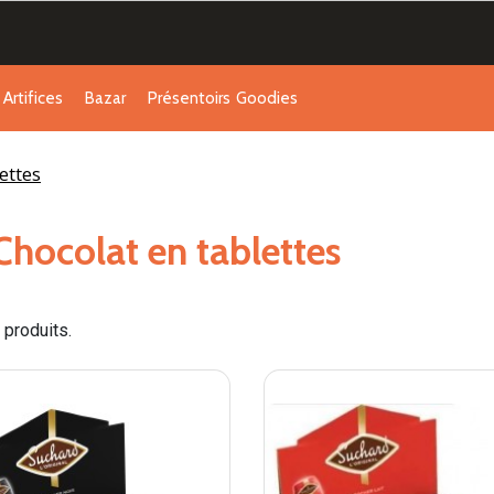
Artifices
Bazar
Présentoirs
Goodies
ettes
Chocolat en tablettes
3 produits.