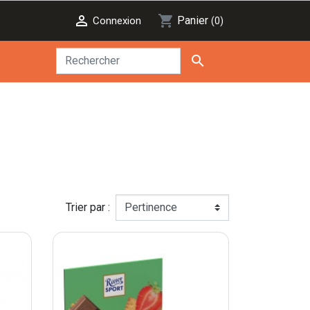

shopping_cart
Panier
Connexion
(0)

Trier par :