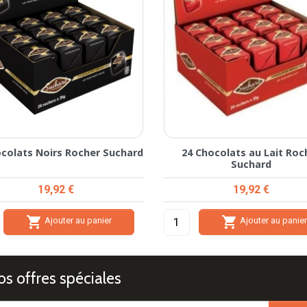
ocolats Noirs Rocher Suchard
24 Chocolats au Lait Roc
Suchard
Prix
Prix
19,92 €
19,92 €


Ajouter au panier
Ajouter au panie
s offres spéciales