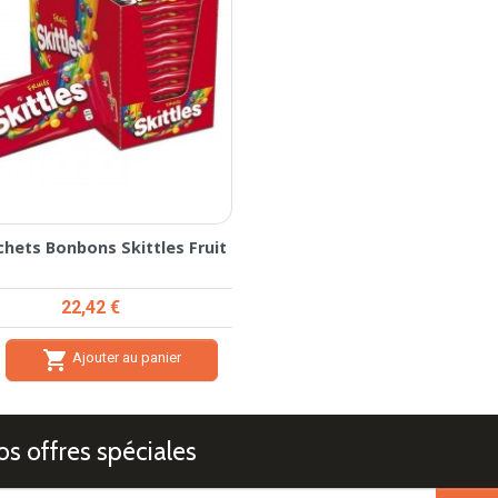
chets Bonbons Skittles Fruit
Prix
22,42 €

Ajouter au panier
s offres spéciales