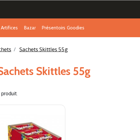
Artifices
Bazar
Présentoirs
Goodies
chets
Sachets Skittles 55g
Sachets Skittles 55g
1 produit.