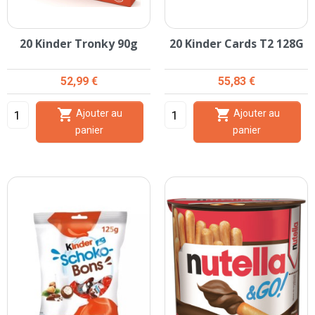
20 Kinder Tronky 90g
20 Kinder Cards T2 128G
Prix
Prix
52,99 €
55,83 €


Ajouter au
Ajouter au
panier
panier