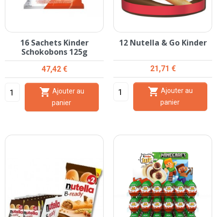
16 Sachets Kinder
12 Nutella & Go Kinder
Schokobons 125g
Prix
Prix
21,71 €
47,42 €


Ajouter au
Ajouter au
panier
panier