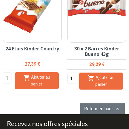
24 Etuis Kinder Country
30 x 2 Barres Kinder
Bueno 43g
Prix
27,39 €
Prix
29,29 €


Ajouter au
Ajouter au
panier
panier

Retour en haut
Recevez nos offres spéciales