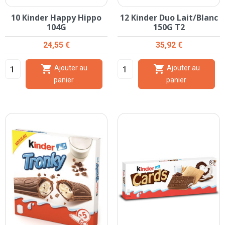
10 Kinder Happy Hippo
12 Kinder Duo Lait/Blanc
104G
150G T2
Prix
Prix
24,55 €
35,92 €


Ajouter au
Ajouter au
panier
panier