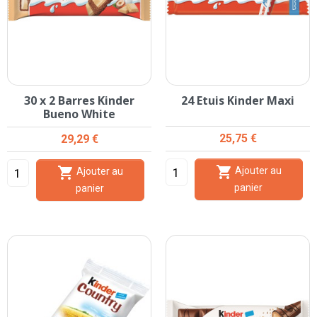
30 x 2 Barres Kinder
24 Etuis Kinder Maxi
Bueno White
Prix
Prix
25,75 €
29,29 €


Ajouter au
Ajouter au
panier
panier