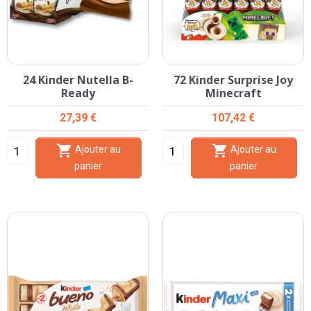
24 Kinder Nutella B-
72 Kinder Surprise Joy
Ready
Minecraft
Prix
Prix
27,39 €
107,42 €


Ajouter au
Ajouter au
panier
panier