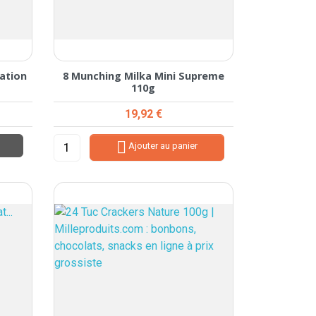
sation
8 Munching Milka Mini Supreme
110g
Prix
19,92 €

Ajouter au panier