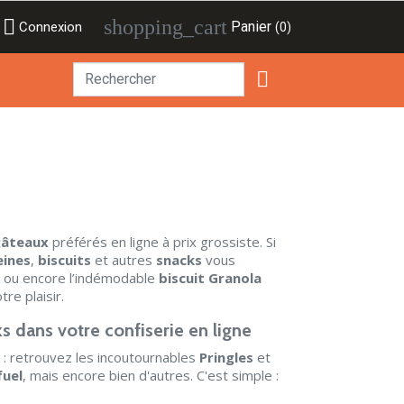

shopping_cart
Panier
Connexion
(0)

gâteaux
préférés en ligne à prix grossiste. Si
ines
,
biscuits
et autres
snacks
vous
ou encore l’indémodable
biscuit Granola
re plaisir.
s dans votre confiserie en ligne
: retrouvez les incoutournables
Pringles
et
fuel
, mais encore bien d'autres. C'est simple :