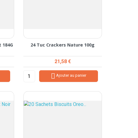
t 184G
24 Tuc Crackers Nature 100g
Prix
21,58 €

Ajouter au panier