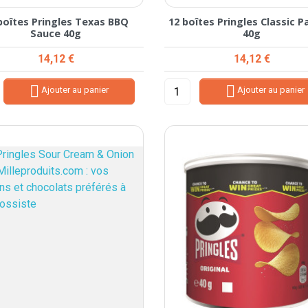
boîtes Pringles Texas BBQ
12 boîtes Pringles Classic P
Sauce 40g
40g
Prix
Prix
14,12 €
14,12 €


Ajouter au panier
Ajouter au panier