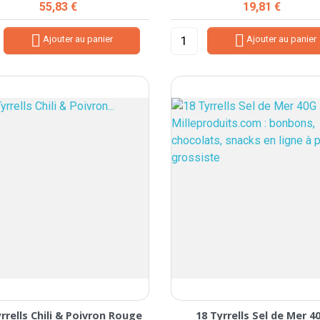
Prix
Prix
55,83 €
19,81 €


Ajouter au panier
Ajouter au panier
rrells Chili & Poivron Rouge
18 Tyrrells Sel de Mer 4