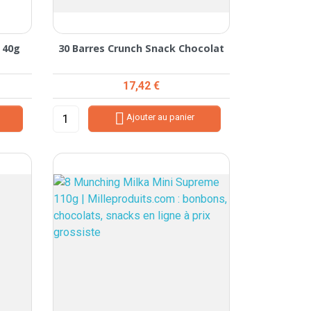
l 40g
30 Barres Crunch Snack Chocolat
Prix
17,42 €

Ajouter au panier