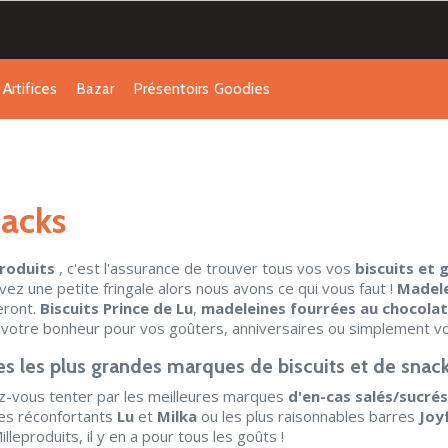
Artifices
Bazar
Présentoirs
Goodies
acks
produits
, c'est l'assurance de trouver tous vos vos
biscuits et 
vez une petite fringale alors nous avons ce qui vous faut !
Madele
eront.
Biscuits Prince de Lu
,
madeleines fourrées au chocolat
 votre bonheur pour vos goûters, anniversaires ou simplement vot
s les plus grandes marques de biscuits et de snack
z-vous tenter par les meilleures marques
d'en-cas salés/sucrés
les réconfortants
Lu
et
Milka
ou les plus raisonnables barres
Joy
illeproduits, il y en a pour tous les goûts !