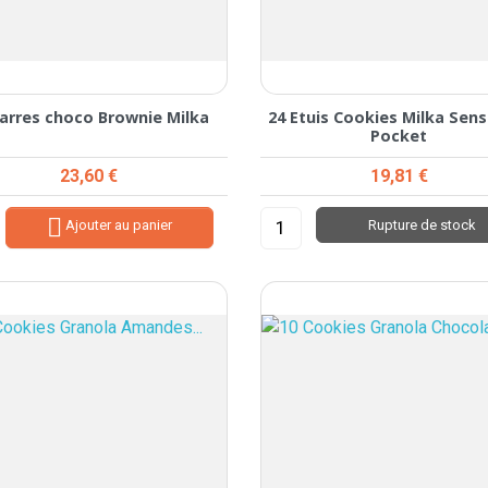
barres choco Brownie Milka
24 Etuis Cookies Milka Sen
Pocket
Prix
Prix
23,60 €
19,81 €

Ajouter au panier
Rupture de stock