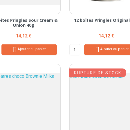
oîtes Pringles Sour Cream &
12 boîtes Pringles Origina
Onion 40g
Prix
Prix
14,12 €
14,12 €


Ajouter au panier
Ajouter au panier
RUPTURE DE STOCK