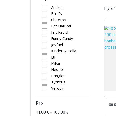
Andros
Il y a 
Bret's
Cheetos
Eat Natural
Frit Ravich
Funny Candy
Joyfuel
Kinder Nutella
Lu
Milka
Nestlé
Pringles
Tyrrell's
Verquin
Prix
30 
11,00 € - 183,00 €