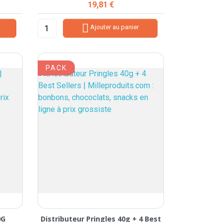
Prix
19,81 €

Ajouter au panier
PACK
0G
Distributeur Pringles 40g + 4 Best