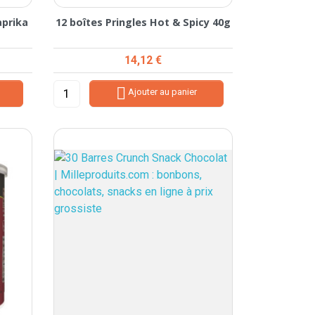
aprika
12 boîtes Pringles Hot & Spicy 40g
Prix
14,12 €

Ajouter au panier