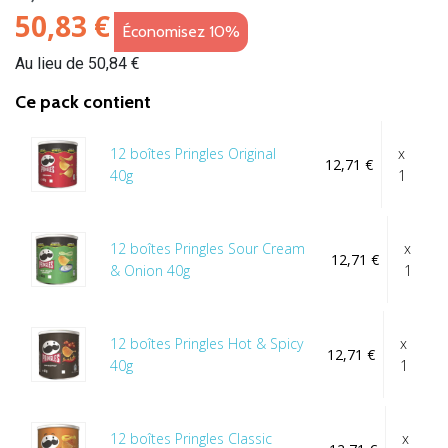
50,83 €
Économisez 10%
Au lieu de 50,84 €
Ce pack contient
12 boîtes Pringles Original
x
12,71 €
40g
1
12 boîtes Pringles Sour Cream
x
12,71 €
& Onion 40g
1
12 boîtes Pringles Hot & Spicy
x
12,71 €
40g
1
12 boîtes Pringles Classic
x