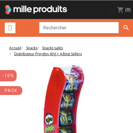

shopping_cart
(0)

Accueil
Snacks
Snacks salés
Distributeur Pringles 40g + 4 Best Sellers
-10%
PACK