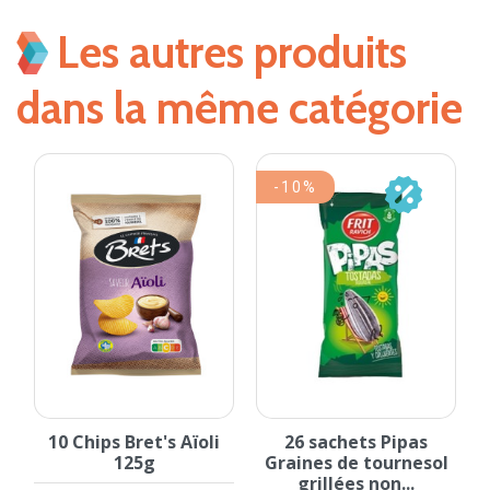
Les autres produits
dans la même catégorie
-10%
s
10 Chips Bret's Aïoli
26 sachets Pipas
125g
Graines de tournesol
F
grillées non...