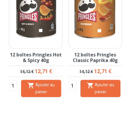
ur
12 boîtes Pringles Hot
12 boîtes Pringles
& Spicy 40g
Classic Paprika 40g
Prix de base
Prix
Prix de base
Prix
12,71 €
12,71 €
14,12 €
14,12 €


Ajouter au
Ajouter au
panier
panier