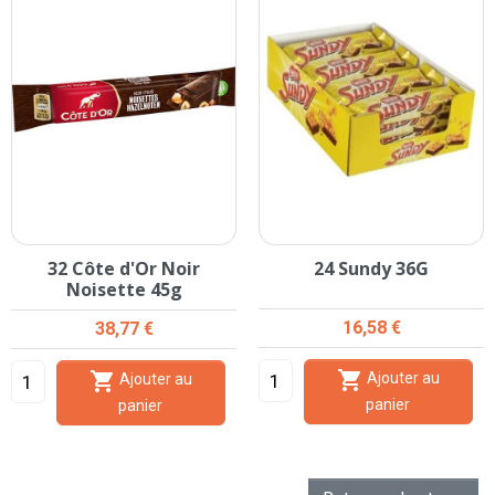
32 Côte d'Or Noir
24 Sundy 36G
Noisette 45g
Prix
Prix
16,58 €
38,77 €


Ajouter au
Ajouter au
panier
panier