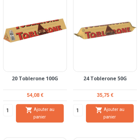
20 Toblerone 100G
24 Toblerone 50G
Prix
Prix
54,08 €
35,75 €


Ajouter au
Ajouter au
panier
panier