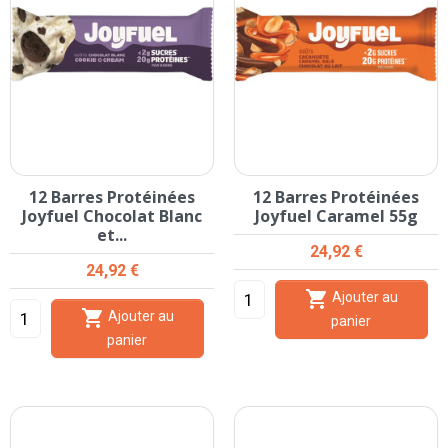
12 Barres Protéinées
12 Barres Protéinées
Joyfuel Chocolat Blanc
Joyfuel Caramel 55g
et...
Prix
24,92 €
Prix
24,92 €

Ajouter au

Ajouter au
panier
panier