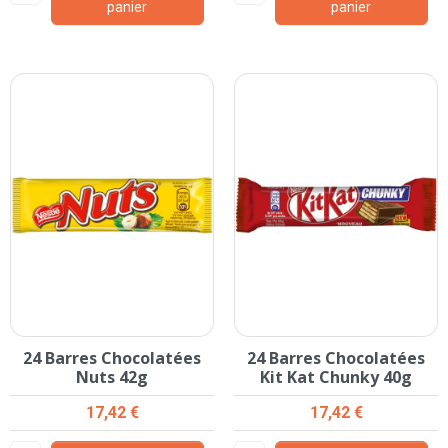
panier
panier
24 Barres Chocolatées
24 Barres Chocolatées
Nuts 42g
Kit Kat Chunky 40g
Prix
Prix
17,42 €
17,42 €