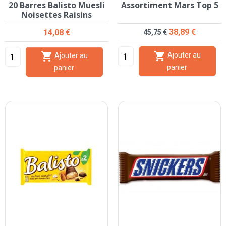
20 Barres Balisto Muesli
Assortiment Mars Top 5
Noisettes Raisins
Prix de base
Prix
Prix
38,89 €
14,08 €
45,75 €


Ajouter au
Ajouter au
panier
panier