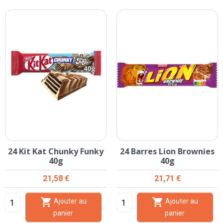
24 Kit Kat Chunky Funky
24 Barres Lion Brownies
40g
40g
Prix
Prix
21,58 €
21,71 €


Ajouter au
Ajouter au
panier
panier