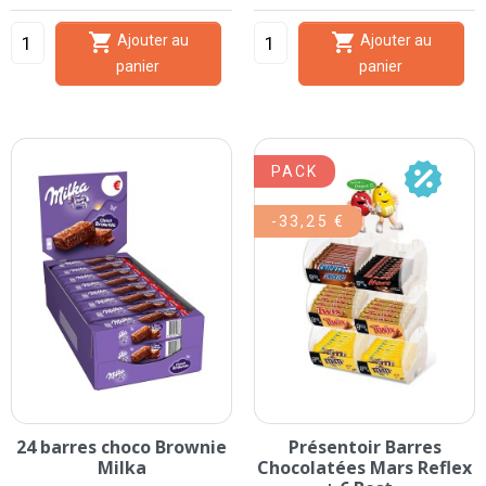


Ajouter au
Ajouter au
panier
panier
PACK
-33,25 €
24 barres choco Brownie
Présentoir Barres
Milka
Chocolatées Mars Reflex