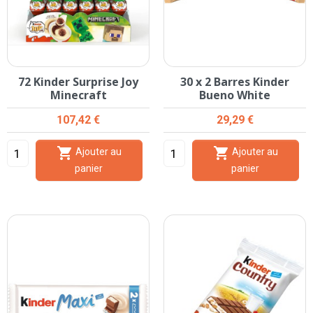
72 Kinder Surprise Joy
30 x 2 Barres Kinder
Minecraft
Bueno White
Prix
Prix
107,42 €
29,29 €


Ajouter au
Ajouter au
panier
panier