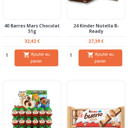
40 Barres Mars Chocolat
24 Kinder Nutella B-
51g
Ready
Prix
Prix
32,42 €
27,39 €


Ajouter au
Ajouter au
panier
panier