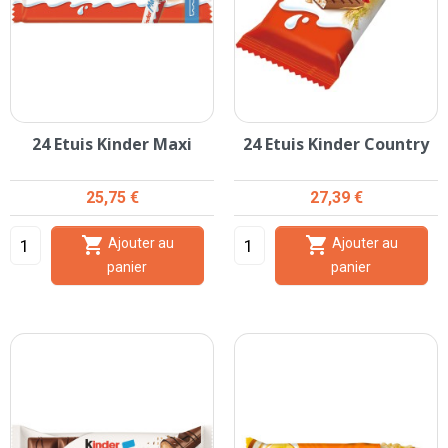
24 Etuis Kinder Maxi
24 Etuis Kinder Country
Prix
Prix
25,75 €
27,39 €


Ajouter au
Ajouter au
panier
panier