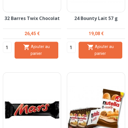
32 Barres Twix Chocolat
24 Bounty Lait 57 g
Prix
Prix
26,45 €
19,08 €


Ajouter au
Ajouter au
panier
panier