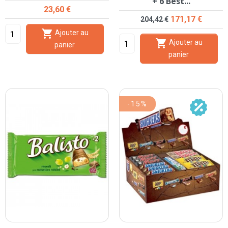
+ 6 Best...
Prix
23,60 €
Prix de base
Prix
171,17 €
204,42 €

Ajouter au

Ajouter au
panier
panier
-15%