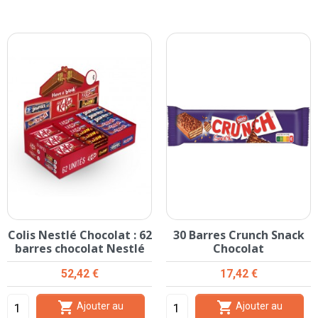
Colis Nestlé Chocolat : 62
30 Barres Crunch Snack
barres chocolat Nestlé
Chocolat
Prix
Prix
52,42 €
17,42 €


Ajouter au
Ajouter au