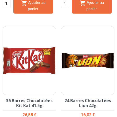


Ajouter au
Ajouter au
panier
panier
36 Barres Chocolatées
24 Barres Chocolatées
Kit Kat 41.5g
Lion 42g
Prix
Prix
26,58 €
16,02 €