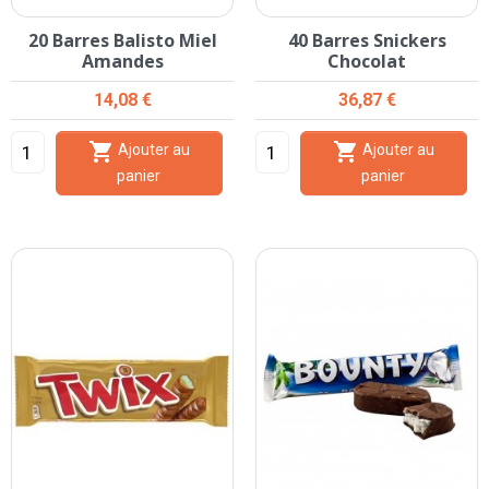
20 Barres Balisto Miel
40 Barres Snickers
Amandes
Chocolat
Prix
Prix
14,08 €
36,87 €


Ajouter au
Ajouter au
panier
panier