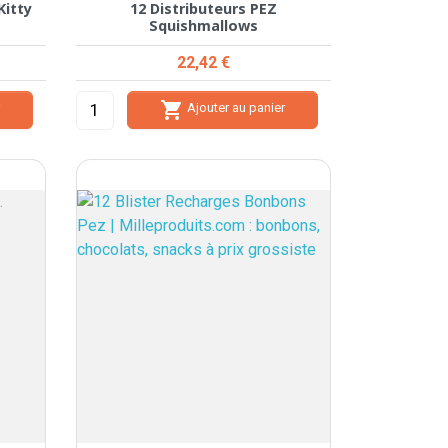
Kitty
12 Distributeurs PEZ
Squishmallows
Prix
22,42 €

r
Ajouter au panier