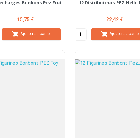
echarges Bonbons Pez Fruit
12 Distributeurs PEZ Hello 
Prix
Prix
15,75 €
22,42 €


Ajouter au panier
Ajouter au panie