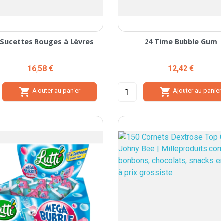
 Sucettes Rouges à Lèvres
24 Time Bubble Gum
Prix
Prix
16,58 €
12,42 €


Ajouter au panier
Ajouter au panie