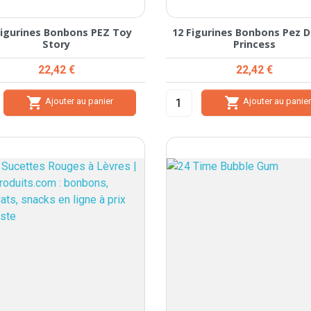
Figurines Bonbons PEZ Toy
12 Figurines Bonbons Pez D
Story
Princess
Prix
Prix
22,42 €
22,42 €


Ajouter au panier
Ajouter au panie