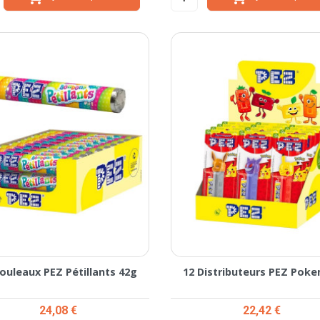
Rouleaux PEZ Pétillants 42g
12 Distributeurs PEZ Pok
Prix
Prix
24,08 €
22,42 €