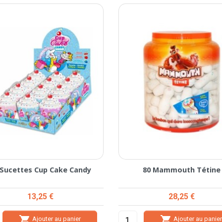
 Sucettes Cup Cake Candy
80 Mammouth Tétine
Prix
Prix
13,25 €
28,25 €


Ajouter au panier
Ajouter au panie