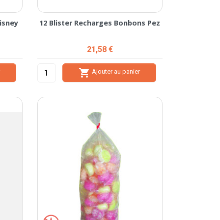
isney
12 Blister Recharges Bonbons Pez
Prix
21,58 €

r
Ajouter au panier