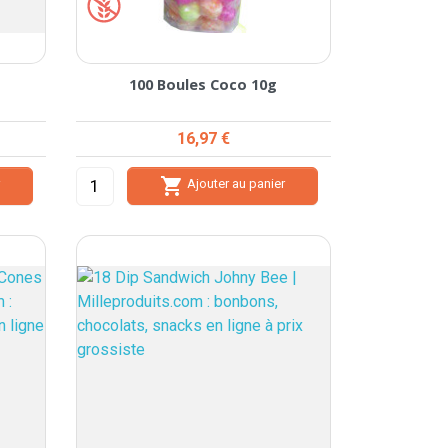
100 Boules Coco 10g
Prix
16,97 €

r
Ajouter au panier