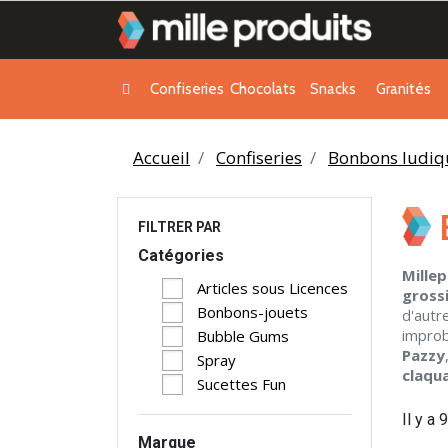
Confiseries
Chocolats
Snacks
Granités
Accueil
Confiseries
Bonbons ludiq
FILTRER PAR
Catégories
Mille
Articles sous Licences
gross
Bonbons-jouets
d'autr
improb
Bubble Gums
Pazzy
Spray
claqu
Sucettes Fun
Il y a 
Marque