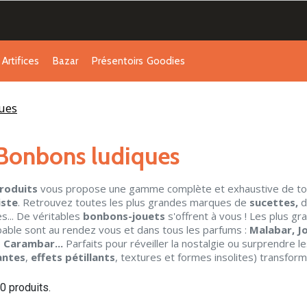
Artifices
Bazar
Présentoirs
Goodies
ues
Bonbons ludiques
produits
vous propose une gamme complète et exhaustive de to
iste
. Retrouvez toutes les plus grandes marques de
sucettes,
d
es... De véritables
bonbons-jouets
s'offrent à vous ! Les plus 
able sont au rendez vous et dans tous les parfums :
Malabar,
J
,
Carambar...
Parfaits pour réveiller la nostalgie ou surprendre le
antes
,
effets pétillants
, textures et formes insolites) transfo
90 produits.