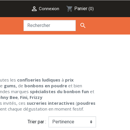

shopping_cart
Panier
Connexion
(0)

utes les
confiseries ludiques
à
prix
e
gums,
de
bonbons en poudre
et bien
grandes marques
spécialistes du bonbon fun
et
ohny Bee
,
Fini,
Frizzy
s invités, ces
sucreries interactives
(
poudres
rment chaque dégustation en moment festif.
Trier par :