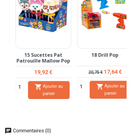
e
15 Sucettes Pat
18 Drill Pop
Patrouille Mallow Pop
Prix de base
Prix
Prix
17,64 €
19,92 €
20,75 €


Ajouter au
Ajouter au
panier
panier
chat
Commentaires (0)