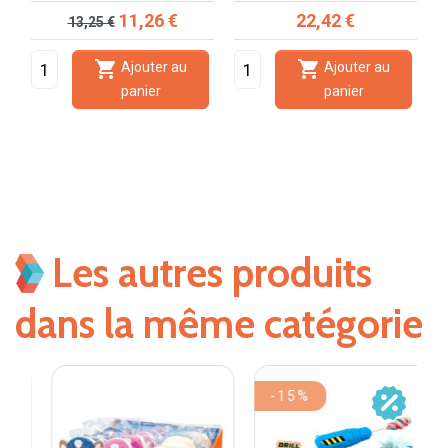
Prix de base
Prix
Prix
11,26 €
22,42 €
13,25 €


Ajouter au
Ajouter au
panier
panier
Les autres produits
dans la même catégorie
-15%