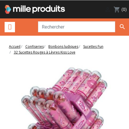

shopping_cart
(0)

Accueil
Confiseries
Bonbons ludiques
Sucettes Fun
32 Sucettes Rouges à Lèvres Kiss Love