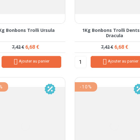
Kg Bonbons Trolli Ursula
1Kg Bonbons Trolli Dents
Dracula
Prix de base
Prix
Prix de base
Prix
6,68 €
6,68 €
7,42 €
7,42 €


Ajouter au panier
Ajouter au panier
0%
-10%