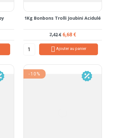
py
1Kg Bonbons Trolli Joubini Acidulé
Prix de base
Prix
6,68 €
7,42 €

Ajouter au panier
-10%