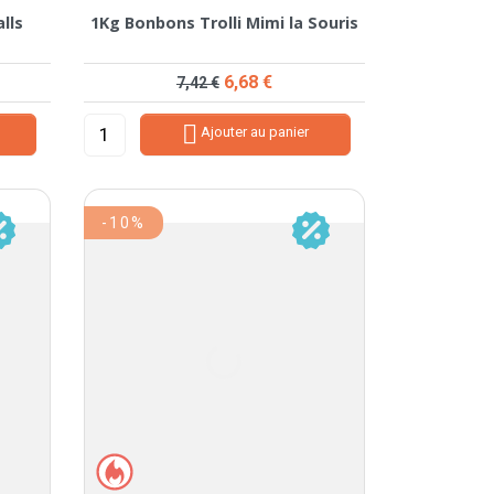
lls
1Kg Bonbons Trolli Mimi la Souris
Prix de base
Prix
6,68 €
7,42 €

Ajouter au panier
-10%