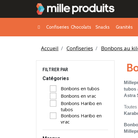
Confiseries
Chocolats
Snacks
Granités
Accueil
Confiseries
Bonbons au kil
Bo
FILTRER PAR
Catégories
Millep
Bonbons en tubos
tubos
Astra
Bonbons en vrac
Bonbons Haribo en
Toutes
tubos
Karabo
Bonbons Haribo en
vrac
Bonbo
Millep