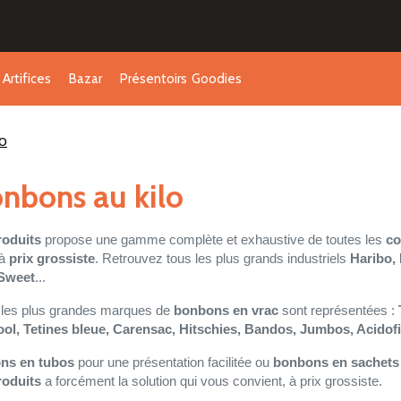
Artifices
Bazar
Présentoirs
Goodies
o
nbons au kilo
roduits
propose une gamme complète et exhaustive de toutes les
co
à
prix grossiste
. Retrouvez tous les plus grands industriels
Haribo, 
 Sweet
...
 les plus grandes marques de
bonbons en vrac
sont représentées :
ol, Tetines bleue, Carensac, Hitschies, Bandos, Jumbos, Acidofi
ns en tubos
pour une présentation facilitée ou
bonbons en sachets 
roduits
a forcément la solution qui vous convient, à prix grossiste.