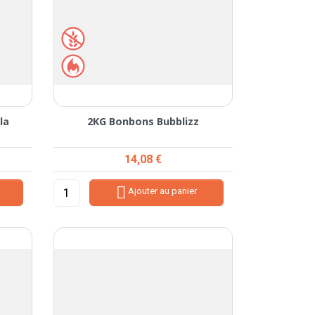
la
2KG Bonbons Bubblizz
Prix
14,08 €

Ajouter au panier