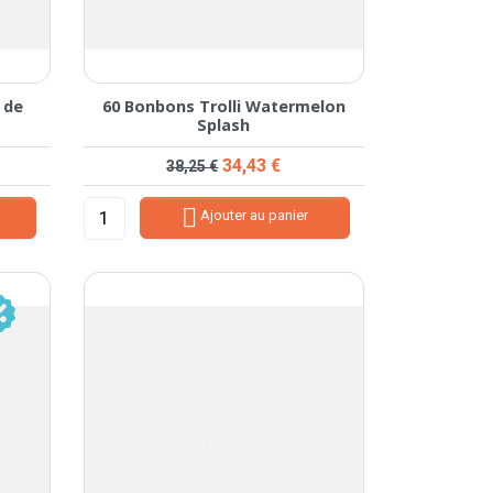
 de
60 Bonbons Trolli Watermelon
Splash
Prix de base
Prix
34,43 €
38,25 €

Ajouter au panier