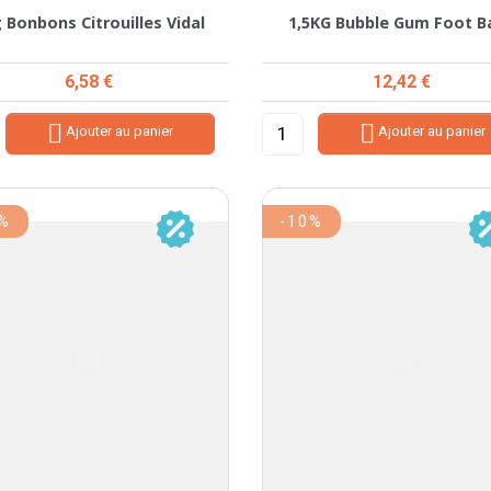
 Bonbons Citrouilles Vidal
1,5KG Bubble Gum Foot Ba
Prix
Prix
6,58 €
12,42 €


Ajouter au panier
Ajouter au panier
0%
-10%