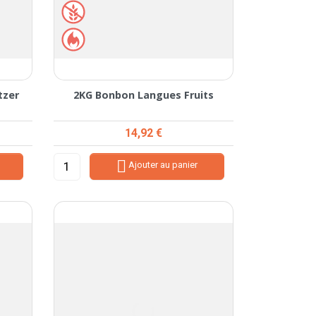
tzer
2KG Bonbon Langues Fruits
Prix
14,92 €

Ajouter au panier