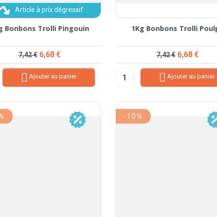
Article à prix dégressif
g Bonbons Trolli Pingouin
1Kg Bonbons Trolli Poul
Prix de base
Prix
Prix de base
Prix
6,68 €
6,68 €
7,42 €
7,42 €


Ajouter au panier
Ajouter au panier
0%
-10%