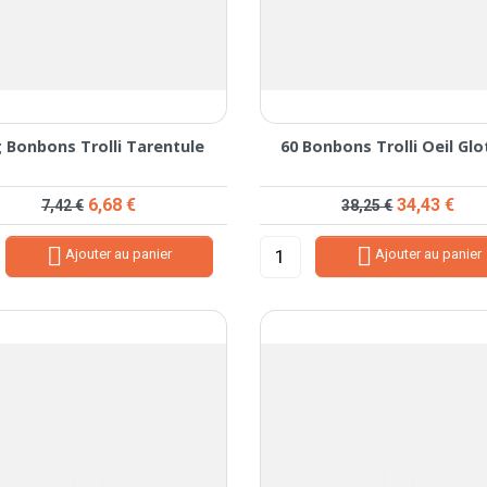
 Bonbons Trolli Tarentule
60 Bonbons Trolli Oeil Glo
Prix de base
Prix
Prix de base
Prix
6,68 €
34,43 €
7,42 €
38,25 €


Ajouter au panier
Ajouter au panier