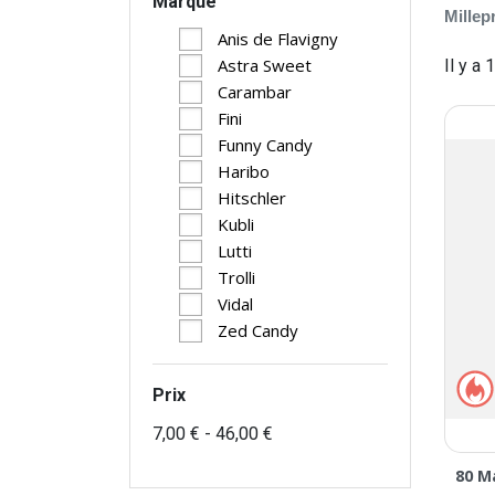
Marque
Millep
Anis de Flavigny
Astra Sweet
Il y a 
Carambar
Fini
Funny Candy
Haribo
Hitschler
Kubli
Lutti
Trolli
Vidal
Zed Candy
Prix
7,00 € - 46,00 €
80 M