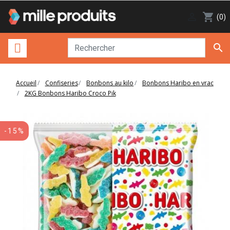

shopping_cart
(0)

Accueil
Confiseries
Bonbons au kilo
Bonbons Haribo en vrac
2KG Bonbons Haribo Croco Pik
-15%