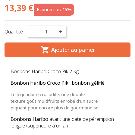
13,39 €
Économisez 15%
Quantité
-
+

Ajouter au panier
Bonbons Haribo Croco Pik 2 Kg
Bonbon Haribo Croco Pik : bonbon gélifié.
Le légendaire
crocodile
, une
double
texture
goût
multifruits
enrobé d'un
sucre
piquant
pour encore plus de gourmandise.
Bonbons Haribo
ayant une date de péremption
longue (supérieure à un an).