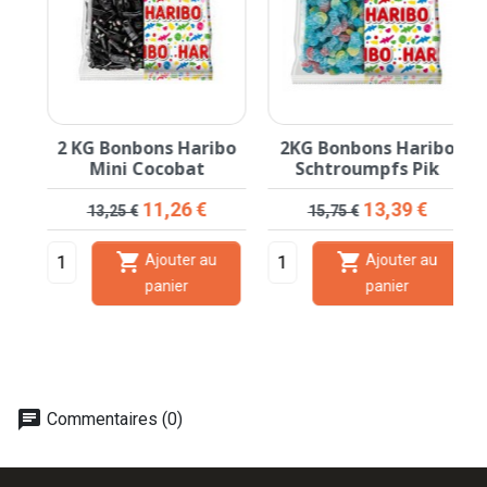
o
2 KG Bonbons Haribo
2KG Bonbons Haribo
Mini Cocobat
Schtroumpfs Pik
Prix de base
Prix
Prix de base
Prix
11,26 €
13,39 €
13,25 €
15,75 €


Ajouter au
Ajouter au
panier
panier
chat
Commentaires (0)