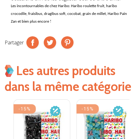
Les incontournables de chez
Haribo
: Haribo roulette fruit, haribo
crocodile, fraisibus, dragibus soft, cocobat, grain de millet, Haribo Pain
Zan et bien plus encore !
Partager
Les autres produits
dans la même catégorie
-15%
-15%