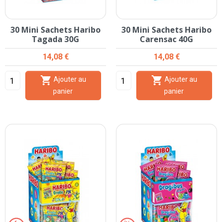
30 Mini Sachets Haribo
30 Mini Sachets Haribo
Tagada 30G
Carensac 40G
Prix
Prix
14,08 €
14,08 €


Ajouter au
Ajouter au
panier
panier