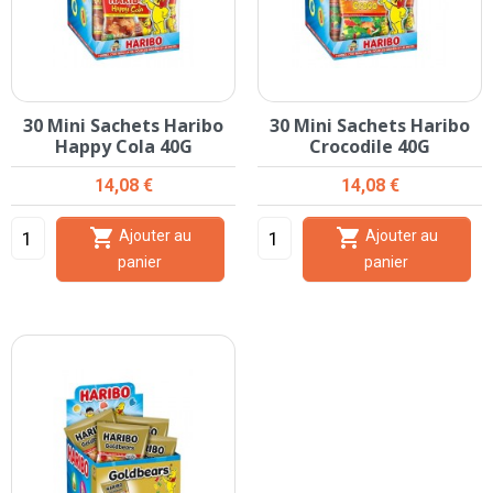
30 Mini Sachets Haribo
30 Mini Sachets Haribo
Happy Cola 40G
Crocodile 40G
Prix
Prix
14,08 €
14,08 €


Ajouter au
Ajouter au
panier
panier