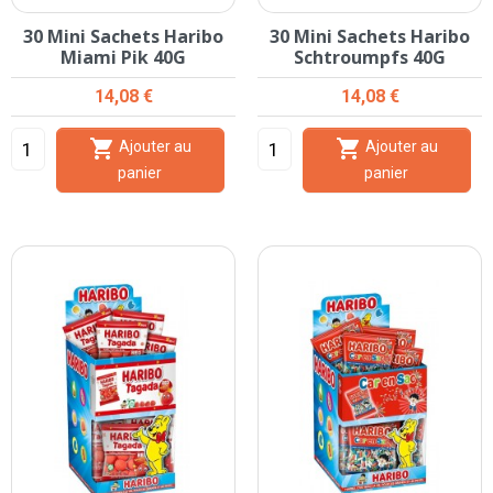
30 Mini Sachets Haribo
30 Mini Sachets Haribo
Miami Pik 40G
Schtroumpfs 40G
Prix
Prix
14,08 €
14,08 €


Ajouter au
Ajouter au
panier
panier