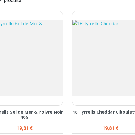
74 produits.
rells Sel de Mer & Poivre Noir
18 Tyrrells Cheddar Ciboulet
40G
Prix
Prix
19,81 €
19,81 €