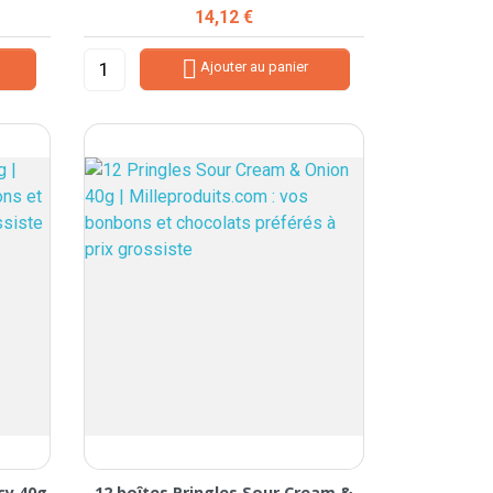
Prix
14,12 €

Ajouter au panier
cy 40g
12 boîtes Pringles Sour Cream &