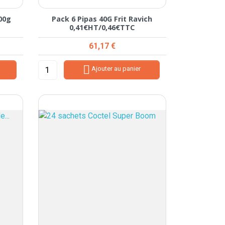
00g
Pack 6 Pipas 40G Frit Ravich
0,41€HT/0,46€TTC
Prix
61,17 €

Ajouter au panier