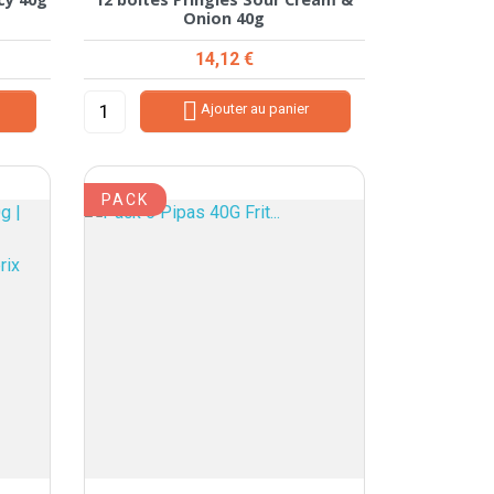
Onion 40g
Prix
14,12 €

Ajouter au panier
PACK