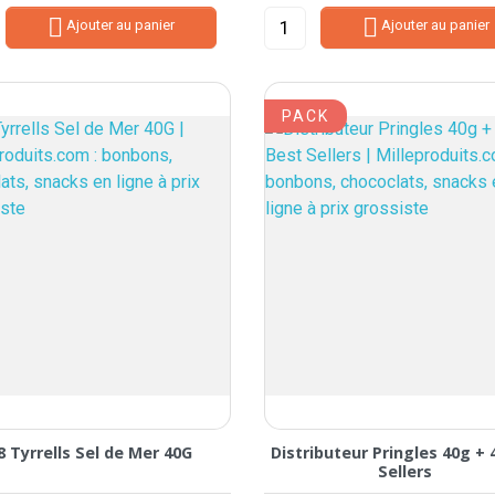


Ajouter au panier
Ajouter au panier
PACK
8 Tyrrells Sel de Mer 40G
Distributeur Pringles 40g + 
Sellers