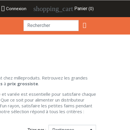

shopping_cart
Panier
Connexion
(0)

t chez milleproduits. Retrouvez les grandes
's
à
prix grossiste
.
he et variée est essentielle pour satisfaire chaque
ue ce soit pour alimenter un distributeur
d'un rayon, satisfaire les petites faims pendant
tre sélection répond à tous les critères :