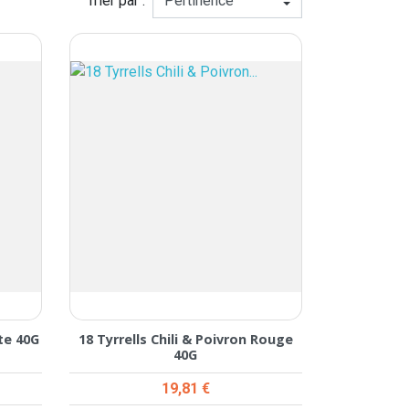
Trier par :
te 40G
18 Tyrrells Chili & Poivron Rouge
40G
Prix
19,81 €