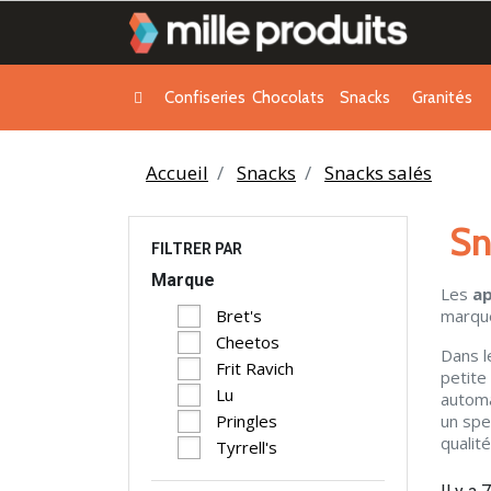
Confiseries
Chocolats
Snacks
Granités
Accueil
Snacks
Snacks salés
Sn
FILTRER PAR
Marque
Les
ap
marqu
Bret's
Cheetos
Dans 
Frit Ravich
petite
Lu
automa
un spe
Pringles
qualité
Tyrrell's