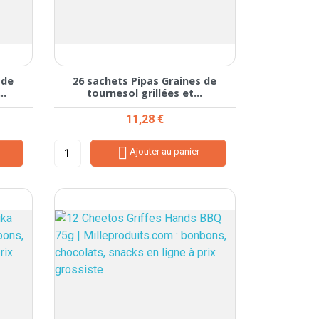
 de
26 sachets Pipas Graines de
..
tournesol grillées et...
Prix
11,28 €

Ajouter au panier