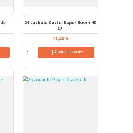
 de
24 sachets Coctel Super Boom 40
.
gr
Prix
11,28 €

Ajouter au panier