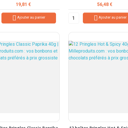
Prix
Prix
19,81 €
56,48 €


Ajouter au panier
Ajouter au panier
îtes Pringles Classic Paprika
12 boîtes Pringles Hot & Spi