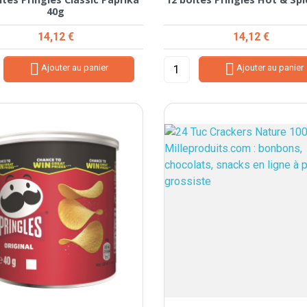
40g
Prix
Prix
14,12 €
14,12 €


Ajouter au panier
Ajouter au panier