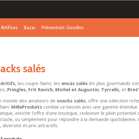
Artifices
Bazar
Présentoirs
Goodies
acks salés
éritifs,
les coupe-faims, les
encas salés
les plus gourmands son
es,
Pringles,
Frit Ravich
,
Michel et Augustin
,
Tyrrells,
et
Bret
le monde des amateurs de
snacks salés
, offrir une sélection ric
 faim.
MilleProduits
comble ce besoin avec une gamme étendue. Q
tique, enrichir l'offre d'une boutique, redonner le plein potentiel 
ctacle, ou simplement pour répondre à la demande quotidienne, no
, diversité et prix attractifs.