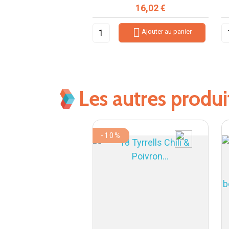
Prix
Prix
16,02 €
16,02 €


Ajouter au panier
Ajouter au panier
Les autres produ
-10%