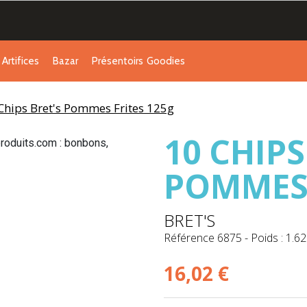
Artifices
Bazar
Présentoirs
Goodies
Chips Bret's Pommes Frites 125g
10 CHIPS
POMMES 
BRET'S
Référence
6875
-
Poids : 1.62
16,02 €