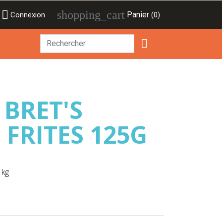

shopping_cart
Panier
Connexion
(0)

 BRET'S
FRITES 125G
 kg