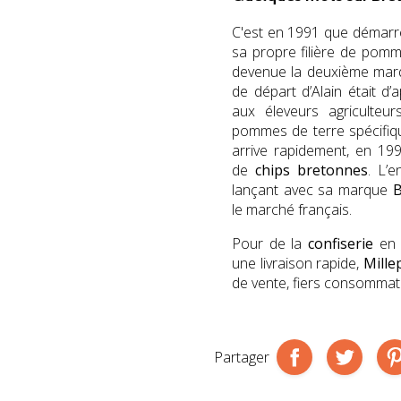
C'est en 1991 que démarr
sa propre filière de pom
devenue la deuxième mar
de départ d’Alain était 
aux éleveurs agriculteu
pommes de terre spécifiq
arrive rapidement, en 19
de
chips bretonnes
. L’e
lançant avec sa marque
B
le marché français.
Pour de la
confiserie
en 
une livraison rapide,
Mille
de vente, fiers consommate
Partager