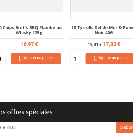
0 Chips Bret's BBQ Flambé au
18 Tyrrells Sel de Mer & Poiv
Whisky 125g
Noir 40G
Prix
Prix de base
Prix
16,97 €
17,83 €
19,81 €


Ajouter au panier
Ajouter au panier
s offres spéciales
S’abo