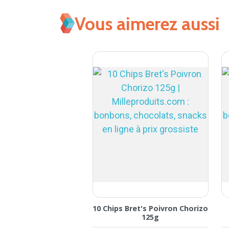
Vous aimerez aussi
 Bret's Fromage Frais
10 Chips Bret's Poivron Chorizo
t Herbes 125g
125g