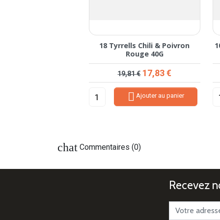
 Bret's Yakitori 125g
18 Tyrrells Chili & Poivron
1
Rouge 40G
Prix
Prix de base
Prix
14,12 €
17,83 €
19,81 €


Ajouter au panier
Ajouter au panier
chat
Commentaires (0)
Recevez no