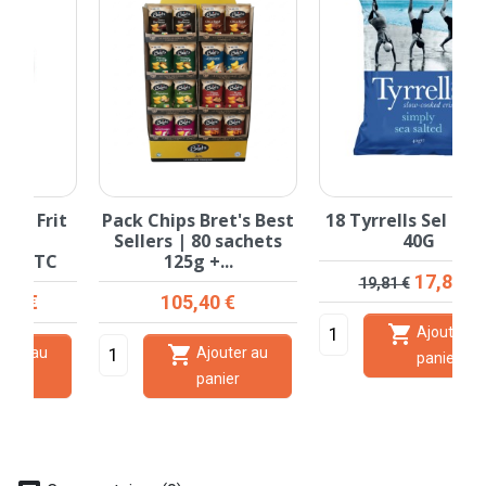
t
Pack Chips Bret's Best
18 Tyrrells Sel de Mer
Sellers | 80 sachets
40G
125g +...
Prix de base
Prix
17,83 €
19,81 €
Prix
105,40 €

Ajouter au

Ajouter au
panier
panier