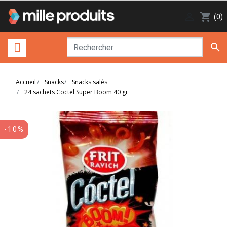

shopping_cart
(0)

Accueil
Snacks
Snacks salés
24 sachets Coctel Super Boom 40 gr
-10%