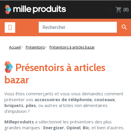

shopping_cart
(0)

Accueil
Présentoirs
Présentoirs à articles bazar
Présentoirs à articles
bazar
Vous êtes commerçants et vous vous demandez comment
présenter vos
accessoires de téléphonie
,
couteaux
,
briquets
,
piles
, ou autres articles non alimentaires
d'impulsion ?
Milleproduits
a sélectionné les présentoirs des plus
grandes marques :
Energizer
,
Opinel
,
Bic
, et bien d'autres.