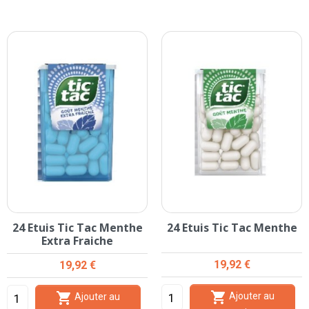
24 Etuis Tic Tac Menthe
24 Etuis Tic Tac Menthe
Extra Fraiche
Prix
Prix
19,92 €
19,92 €


Ajouter au
Ajouter au