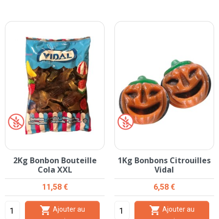
2Kg Bonbon Bouteille
1Kg Bonbons Citrouilles
Cola XXL
Vidal
Prix
Prix
11,58 €
6,58 €


Ajouter au
Ajouter au