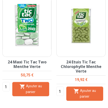
24 Maxi Tic Tac Two
24 Etuis Tic Tac
Menthe Verte
Chlorophylle Menthe
Verte
Prix
50,75 €
Prix
19,92 €

Ajouter au

Ajouter au
panier
panier