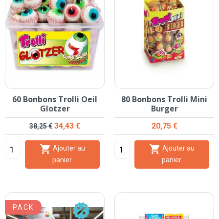
60 Bonbons Trolli Oeil
80 Bonbons Trolli Mini
Glotzer
Burger
Prix de base
Prix
Prix
34,43 €
20,75 €
38,25 €


Ajouter au
Ajouter au
panier
panier
PACK