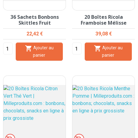
36 Sachets Bonbons
20 Boîtes Ricola
Skittles Fruit
Framboise Mélisse
Prix
Prix
22,42 €
39,08 €


Ajouter au
Ajouter au
panier
panier