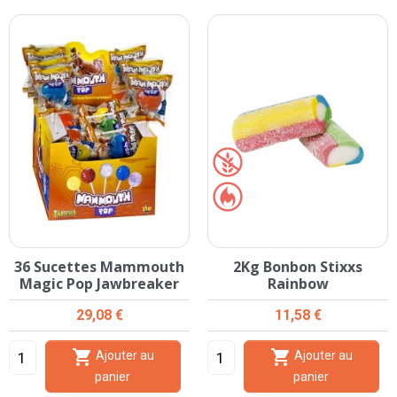
36 Sucettes Mammouth
2Kg Bonbon Stixxs
Magic Pop Jawbreaker
Rainbow
Prix
Prix
29,08 €
11,58 €


Ajouter au
Ajouter au
panier
panier