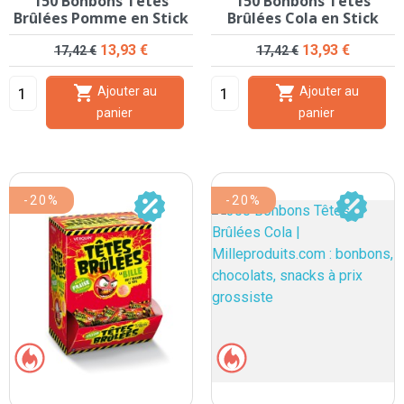
150 Bonbons Têtes
150 Bonbons Têtes
Brûlées Pomme en Stick
Brûlées Cola en Stick
Prix de base
Prix
Prix de base
Prix
13,93 €
13,93 €
17,42 €
17,42 €


Ajouter au
Ajouter au
panier
panier
-20%
-20%