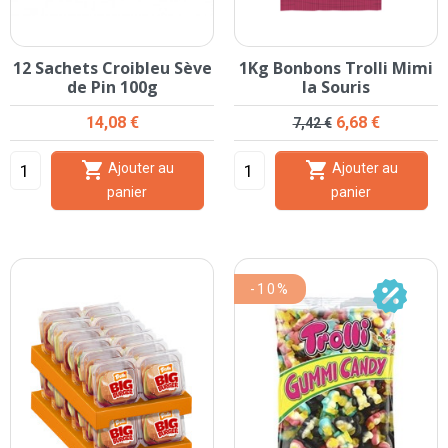
12 Sachets Croibleu Sève
1Kg Bonbons Trolli Mimi
de Pin 100g
la Souris
Prix
Prix de base
Prix
14,08 €
6,68 €
7,42 €


Ajouter au
Ajouter au
panier
panier
-10%