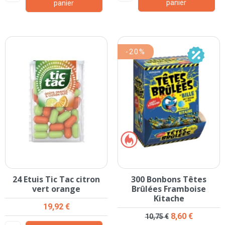
panier
panier
-20%
24 Etuis Tic Tac citron
300 Bonbons Têtes
vert orange
Brûlées Framboise
Kitache
Prix
19,92 €
Prix de base
Prix
8,60 €
10,75 €