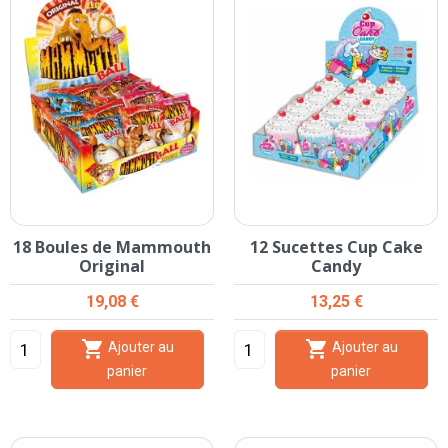
18 Boules de Mammouth
12 Sucettes Cup Cake
Original
Candy
Prix
Prix
19,08 €
13,25 €


Ajouter au
Ajouter au
panier
panier