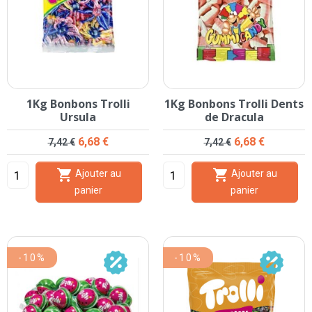
1Kg Bonbons Trolli
1Kg Bonbons Trolli Dents
Ursula
de Dracula
Prix de base
Prix
Prix de base
Prix
6,68 €
6,68 €
7,42 €
7,42 €


Ajouter au
Ajouter au
panier
panier
-10%
-10%