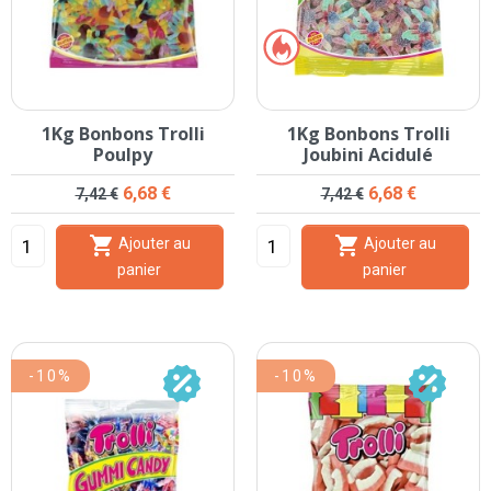
1Kg Bonbons Trolli
1Kg Bonbons Trolli
Poulpy
Joubini Acidulé
Prix de base
Prix
Prix de base
Prix
6,68 €
6,68 €
7,42 €
7,42 €


Ajouter au
Ajouter au
panier
panier
-10%
-10%