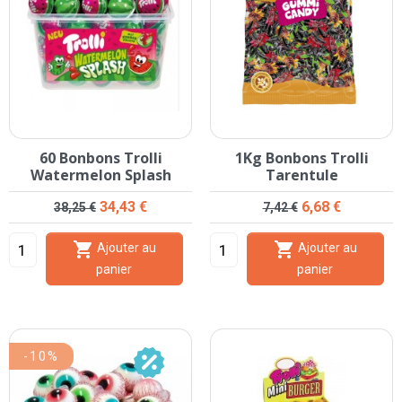
60 Bonbons Trolli
1Kg Bonbons Trolli
Watermelon Splash
Tarentule
Prix de base
Prix
Prix de base
Prix
34,43 €
6,68 €
38,25 €
7,42 €


Ajouter au
Ajouter au
panier
panier
-10%