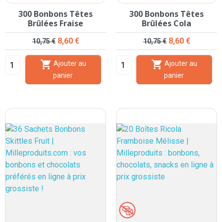
300 Bonbons Têtes
300 Bonbons Têtes
Brûlées Fraise
Brûlées Cola
Prix de base
Prix
Prix de base
Prix
8,60 €
8,60 €
10,75 €
10,75 €


Ajouter au
Ajouter au
panier
panier