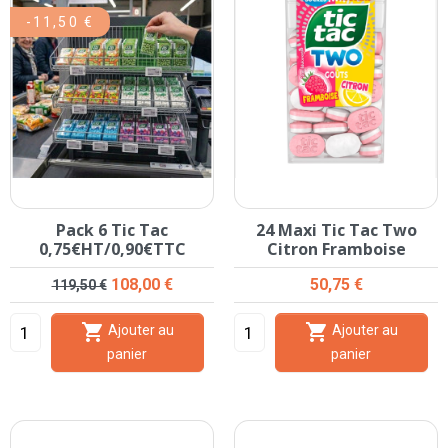
-11,50 €
Pack 6 Tic Tac
24 Maxi Tic Tac Two
0,75€HT/0,90€TTC
Citron Framboise
Prix de base
Prix
Prix
108,00 €
50,75 €
119,50 €


Ajouter au
Ajouter au
panier
panier