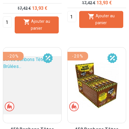
Prix de base
Prix
13,93 €
17,42 €
Prix de base
Prix
13,93 €
17,42 €

Ajouter au

Ajouter au
panier
panier
-20%
-20%