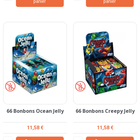
panier
panier
66 Bonbons Ocean Jelly
66 Bonbons Creepy Jelly
Prix
Prix
11,58 €
11,58 €