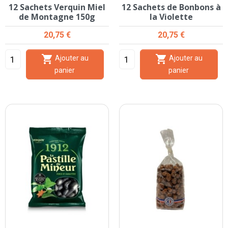
12 Sachets Verquin Miel
12 Sachets de Bonbons à
de Montagne 150g
la Violette
Prix
Prix
20,75 €
20,75 €


Ajouter au
Ajouter au
panier
panier