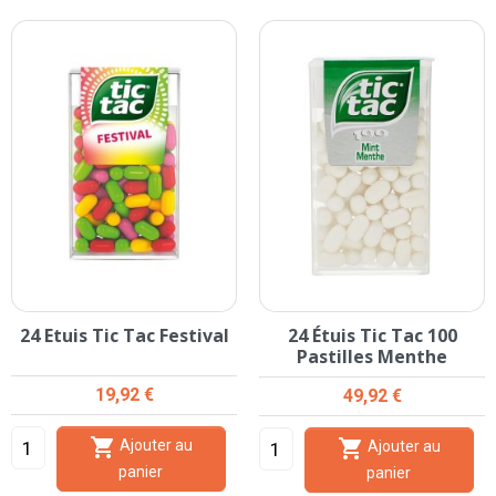
24 Etuis Tic Tac Festival
24 Étuis Tic Tac 100
Pastilles Menthe
Prix
19,92 €
Prix
49,92 €


Ajouter au
Ajouter au
panier
panier