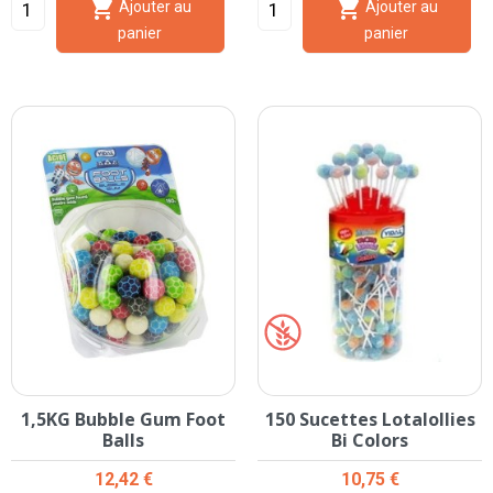


Ajouter au
Ajouter au
panier
panier
1,5KG Bubble Gum Foot
150 Sucettes Lotalollies
Balls
Bi Colors
Prix
Prix
12,42 €
10,75 €