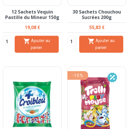
12 Sachets Vequin
30 Sachets Chouchou
Pastille du Mineur 150g
Sucrées 200g
Prix
Prix
19,08 €
55,83 €


Ajouter au
Ajouter au
panier
panier
-10%