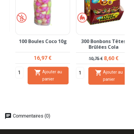
100 Boules Coco 10g
300 Bonbons Têtes
ck
Brûlées Cola
Prix
16,97 €
Prix de base
Prix
8,60 €
10,75 €


Ajouter au
Ajouter au
panier
panier
chat
Commentaires (0)