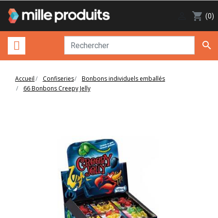

shopping_cart
(0)

Accueil
Confiseries
Bonbons individuels emballés
66 Bonbons Creepy Jelly