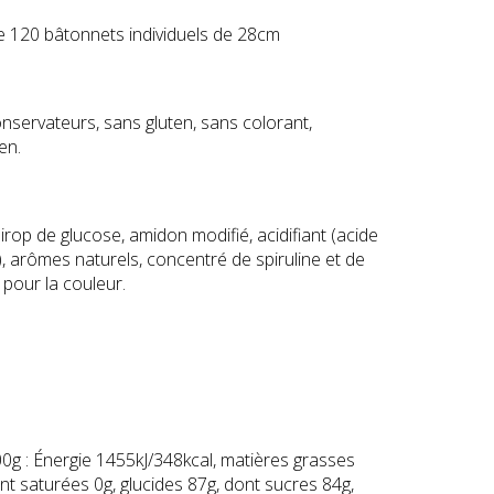
e 120 bâtonnets individuels de 28cm
nservateurs, sans gluten, sans colorant,
en.
irop de glucose, amidon modifié, acidifiant (acide
e), arômes naturels, concentré de spiruline et de
our la couleur.
0g : Énergie 1455kJ/348kcal, matières grasses
ont saturées 0g, glucides 87g, dont sucres 84g,