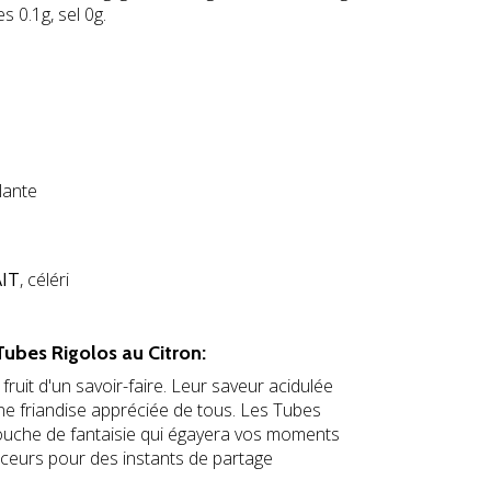
s 0.1g, sel 0g.
lante
AIT
, céléri
ubes Rigolos au Citron:
 fruit d'un savoir-faire. Leur saveur acidulée
une friandise appréciée de tous. Les Tubes
touche de fantaisie qui égayera vos moments
ouceurs pour des instants de partage