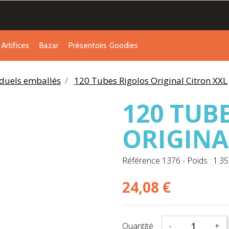
Artifices
Bazar
Présentoirs
Goodies
duels emballés
120 Tubes Rigolos Original Citron XXL
120 TUB
ORIGINA
Référence
1376
-
Poids : 1.35
24,08 €
Quantité
-
+