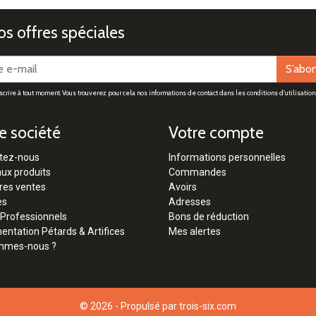
s offres spéciales
S’abo
rire à tout moment. Vous trouverez pour cela nos informations de contact dans les conditions d'utilisation 
e société
Votre compte
tez-nous
Informations personnelles
ux produits
Commandes
res ventes
Avoirs
es
Adresses
 Professionnels
Bons de réduction
ntation Pétards & Artifices
Mes alertes
mmes-nous ?
© 2026 - Propulsé par
trois-six.com