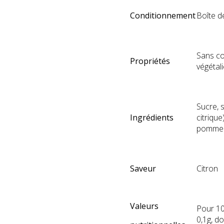
Conditionnement
Boîte d
Sans co
Propriétés
végétali
Sucre, s
Ingrédients
citriqu
pomme p
Saveur
Citron
Valeurs
Pour 10
0,1g, d