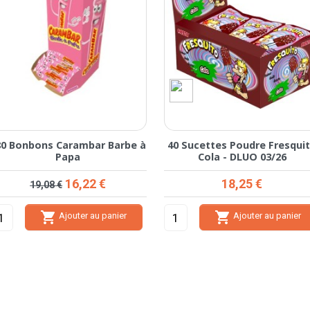
80 Bonbons Carambar Barbe à
40 Sucettes Poudre Fresqui
Papa
Cola - DLUO 03/26
Prix de base
Prix
Prix
16,22 €
18,25 €
19,08 €


Ajouter au panier
Ajouter au panier