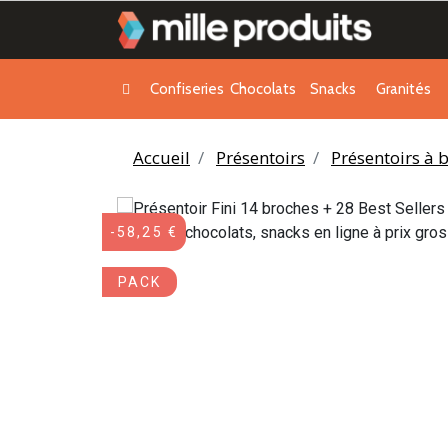
Confiseries
Chocolats
Snacks
Granités
Accueil
Présentoirs
Présentoirs à
-58,25 €
PACK