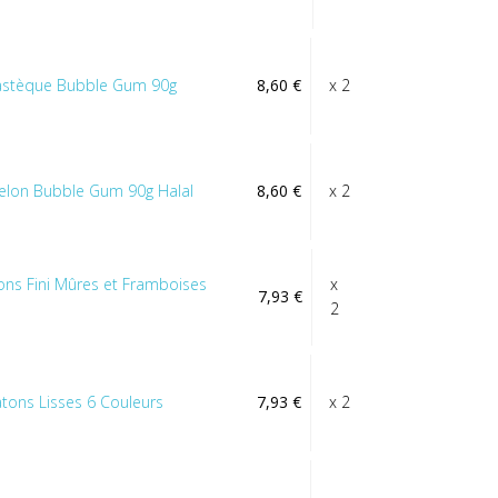
Pastèque Bubble Gum 90g
8,60 €
x 2
Melon Bubble Gum 90g Halal
8,60 €
x 2
ns Fini Mûres et Framboises
x
7,93 €
2
atons Lisses 6 Couleurs
7,93 €
x 2