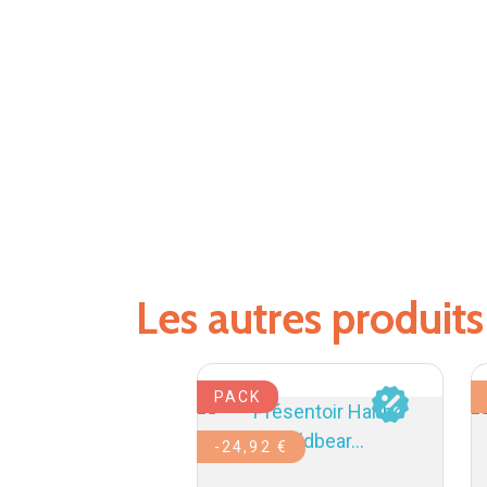
Les autres produit
PACK
 €
-24,92 €