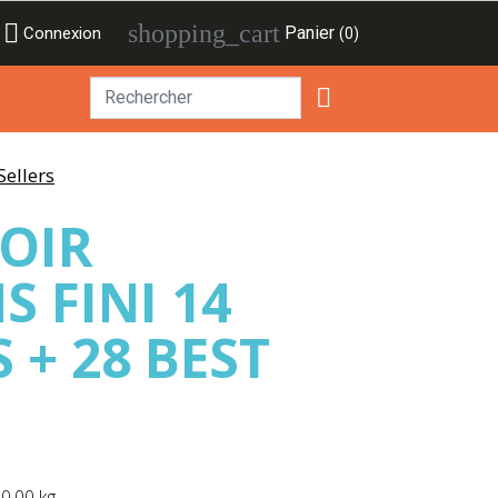

shopping_cart
Panier
Connexion
(0)

Sellers
OIR
 FINI 14
 + 28 BEST
50.00 kg