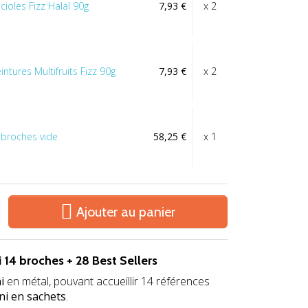
cioles Fizz Halal 90g
7,93 €
x 2
intures Multifruits Fizz 90g
7,93 €
x 2
4 broches vide
58,25 €
x 1

Ajouter au panier
 14 broches + 28 Best Sellers
i
en métal, pouvant accueillir 14 références
ni en sachets
.