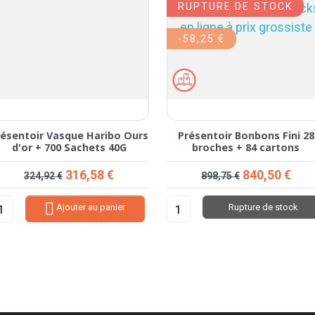
RUPTURE DE STOCK
-58,25 €
résentoir Vasque Haribo Ours
Présentoir Bonbons Fini 28
d'or + 700 Sachets 40G
broches + 84 cartons
Prix de base
Prix
Prix de base
Prix
316,58 €
840,50 €
324,92 €
898,75 €

Ajouter au panier
Rupture de stock