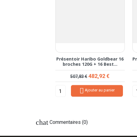
ir Hollywood Mentos
Présentoir Haribo Goldbear 16
P
10 Best Sellers
broches 120G + 16 Best...
ix de base
Prix
Prix de base
Prix
165,83 €
482,92 €
,08 €
507,83 €


Ajouter au panier
Ajouter au panier
chat
Commentaires (0)