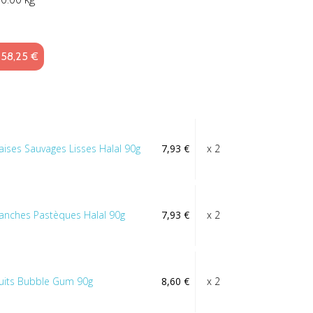
 58,25 €
raises Sauvages Lisses Halal 90g
7,93 €
x 2
ranches Pastèques Halal 90g
7,93 €
x 2
ruits Bubble Gum 90g
8,60 €
x 2