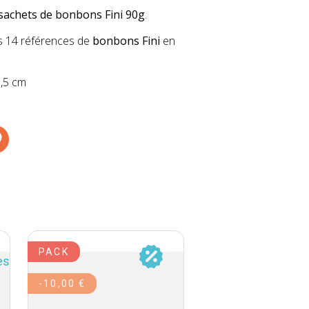
sachets de bonbons Fini 90g
.
s 14 références de
bonbons Fini
en
6,5 cm
PACK
PACK
-10,00 €
-58,25 €