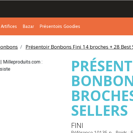
Artifices
Bazar
Présentoirs
Goodies
 bonbons
Présentoir Bonbons Fini 14 broches + 28 Best 
PRÉSENT
BONBONS
BROCHES
SELLERS
FINI
Référence
10135-p
-
Poids : 