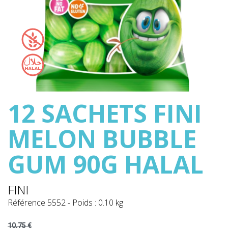
12 SACHETS FINI
MELON BUBBLE
GUM 90G HALAL
FINI
Référence
5552
-
Poids : 0.10 kg
10,75 €