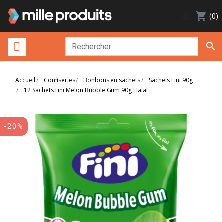

shopping_cart
(0)

Accueil
Confiseries
Bonbons en sachets
Sachets Fini 90g
12 Sachets Fini Melon Bubble Gum 90g Halal
-20%