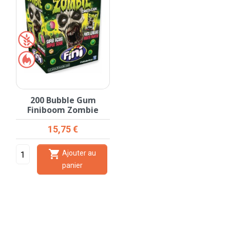
200 Bubble Gum
Finiboom Zombie
Prix
15,75 €

Ajouter au
panier