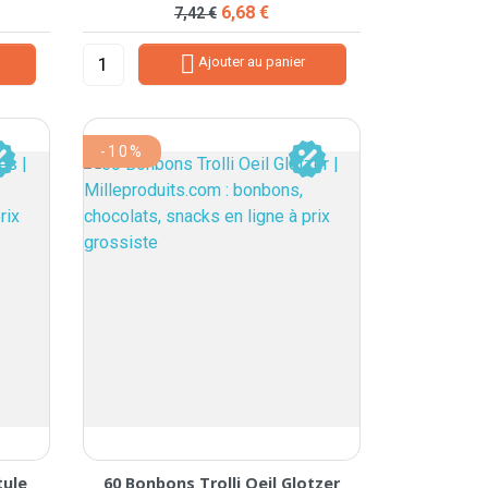
Prix de base
Prix
6,68 €
7,42 €

Ajouter au panier
-10%
tule
60 Bonbons Trolli Oeil Glotzer