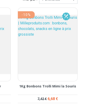
-10%
y
1Kg Bonbons Trolli Mimi la Souris
Prix de base
Prix
6,68 €
7,42 €