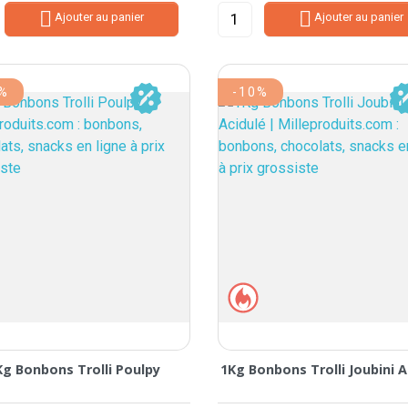


Ajouter au panier
Ajouter au panier
0%
-10%
Kg Bonbons Trolli Poulpy
1Kg Bonbons Trolli Joubini A