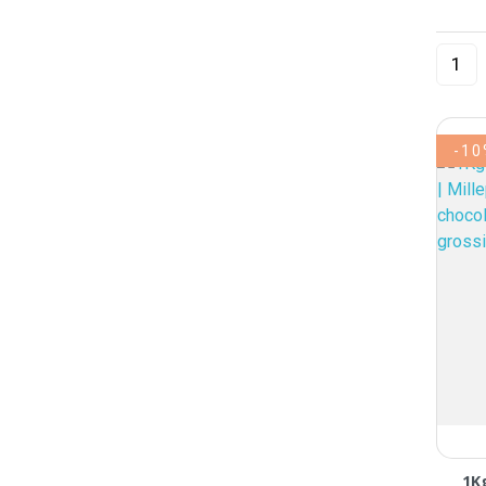
-1
1K