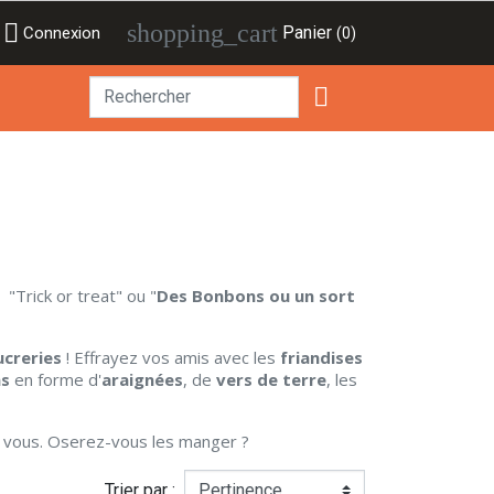

shopping_cart
Panier
Connexion
(0)

"Trick or treat" ou "
Des Bonbons ou un sort
ucreries
! Effrayez vos amis avec les
friandises
s
en forme d'
araignées
, de
vers de terre
, les
 vous. Oserez-vous les manger ?
Trier par :