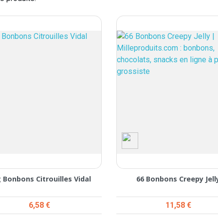
 Bonbons Citrouilles Vidal
66 Bonbons Creepy Jell
Prix
Prix
6,58 €
11,58 €