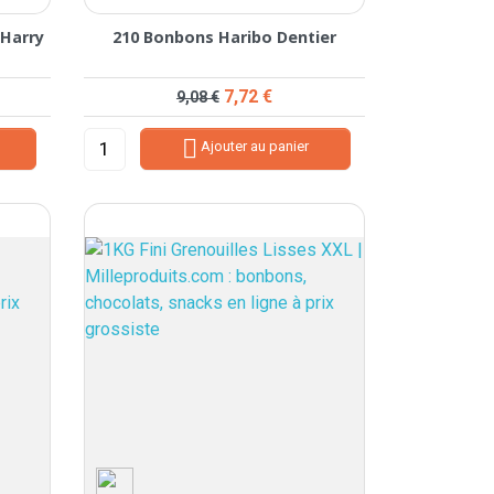
 Harry
210 Bonbons Haribo Dentier
Prix de base
Prix
7,72 €
9,08 €

Ajouter au panier