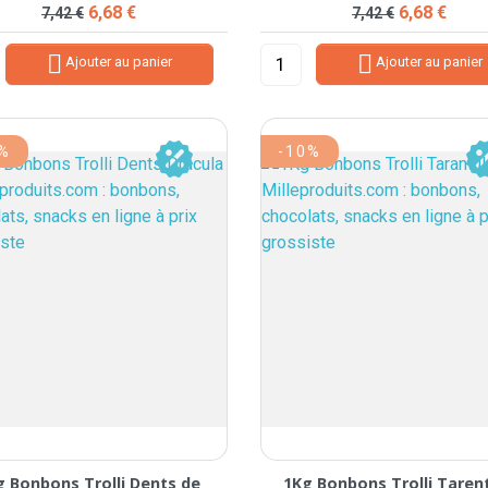
Prix de base
Prix
Prix de base
Prix
6,68 €
6,68 €
7,42 €
7,42 €


Ajouter au panier
Ajouter au panier
0%
-10%
g Bonbons Trolli Dents de
1Kg Bonbons Trolli Taren