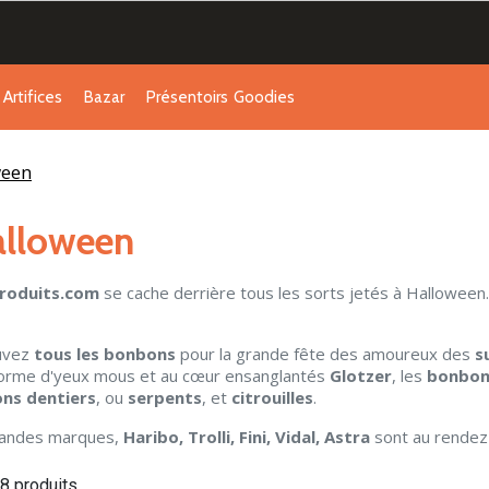
Artifices
Bazar
Présentoirs
Goodies
ween
lloween
produits.com
se cache derrière tous les sorts jetés à Halloween. 
uvez
tous les bonbons
pour la grande fête des amoureux des
s
orme d'yeux mous et au cœur ensanglantés
Glotzer
, les
bonbon
ns dentiers
, ou
serpents
, et
citrouilles
.
randes marques,
Haribo, Trolli, Fini, Vidal, Astra
sont au rendez
18 produits.