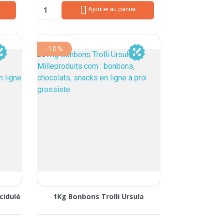

Ajouter au panier
-10%
cidulé
1Kg Bonbons Trolli Ursula