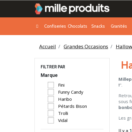
Confiseries
Chocolats
Snacks
Granités
Accueil
Grandes Occasions
Hallo
Ha
FILTRER PAR
Marque
Mille
!
".
Fini
Funny Candy
Retro
Haribo
sous f
Pétards Bison
bonbo
Trolli
Les g
Vidal
Il y a 