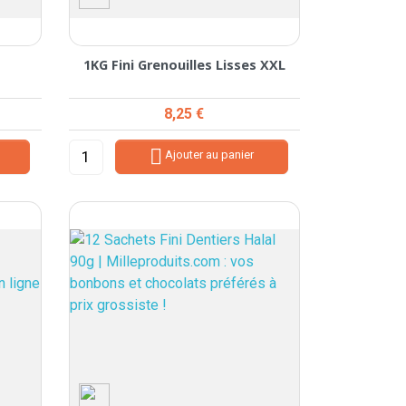
1KG Fini Grenouilles Lisses XXL
Prix
8,25 €

Ajouter au panier