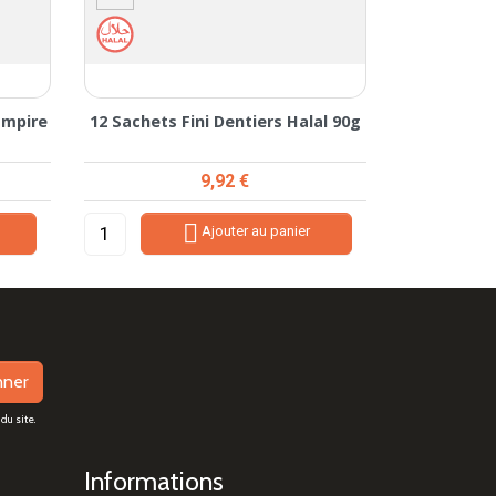
ampire
12 Sachets Fini Dentiers Halal 90g
Prix
9,92 €

Ajouter au panier
nner
du site.
Informations