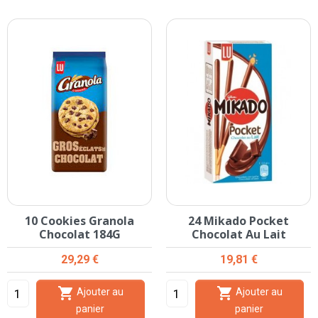
10 Cookies Granola
24 Mikado Pocket
Chocolat 184G
Chocolat Au Lait
Prix
Prix
29,29 €
19,81 €


Ajouter au
Ajouter au
panier
panier