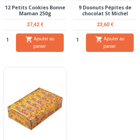
12 Petits Cookies Bonne
9 Doonuts Pépites de
Maman 250g
chocolat St Michel
Prix
Prix
37,42 €
23,60 €


Ajouter au
Ajouter au
panier
panier