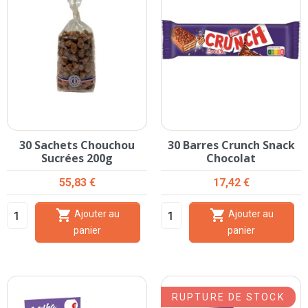
30 Sachets Chouchou
30 Barres Crunch Snack
Sucrées 200g
Chocolat
Prix
Prix
55,83 €
17,42 €


Ajouter au
Ajouter au
panier
panier
RUPTURE DE STOCK