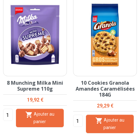
8 Munching Milka Mini
10 Cookies Granola
Supreme 110g
Amandes Caramélisées
184G
Prix
19,92 €
Prix
29,29 €

Ajouter au

Ajouter au
panier
panier