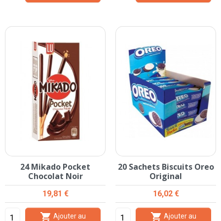
24 Mikado Pocket
20 Sachets Biscuits Oreo
Chocolat Noir
Original
Prix
Prix
19,81 €
16,02 €


Ajouter au
Ajouter au