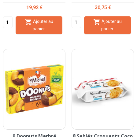
Prix
Prix
19,92 €
30,75 €


Ajouter au
Ajouter au
panier
panier
9 Doonuts Marbré
8 Sablés Croquants Coco