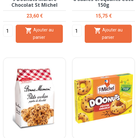
Chocolat St Michel
150g
Prix
Prix
23,60 €
15,75 €


Ajouter au
Ajouter au
panier
panier