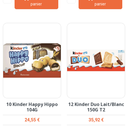
panier
panier
10 Kinder Happy Hippo
12 Kinder Duo Lait/Blanc
104G
150G T2
Prix
Prix
24,55 €
35,92 €