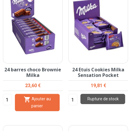
24 barres choco Brownie
24 Etuis Cookies Milka
Milka
Sensation Pocket
Prix
Prix
23,60 €
19,81 €

Ajouter au
Rupture de stock
panier