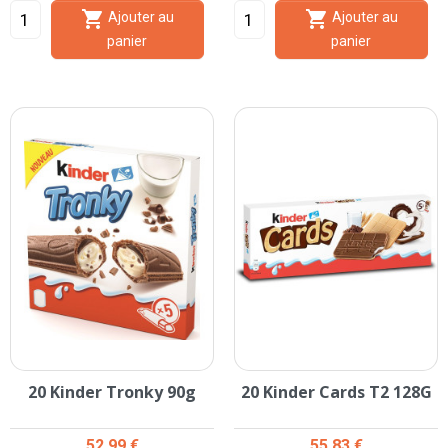


Ajouter au
Ajouter au
panier
panier
20 Kinder Tronky 90g
20 Kinder Cards T2 128G
Prix
Prix
52,99 €
55,83 €