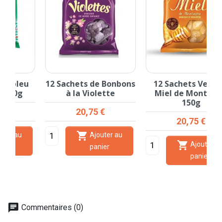
12 Sachets de Bonbons
12 Sachets Verquin
à la Violette
Miel de Montagne
150g
Prix
20,75 €
Prix
20,75 €

Ajouter au

Ajouter au
panier
panier
chat
Commentaires (0)