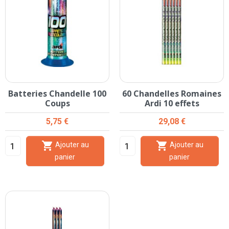
Batteries Chandelle 100
60 Chandelles Romaines
Coups
Ardi 10 effets
Prix
Prix
5,75 €
29,08 €


Ajouter au
Ajouter au
panier
panier