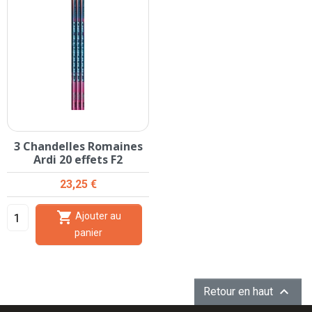
3 Chandelles Romaines
Ardi 20 effets F2
Prix
23,25 €

Ajouter au
panier

Retour en haut