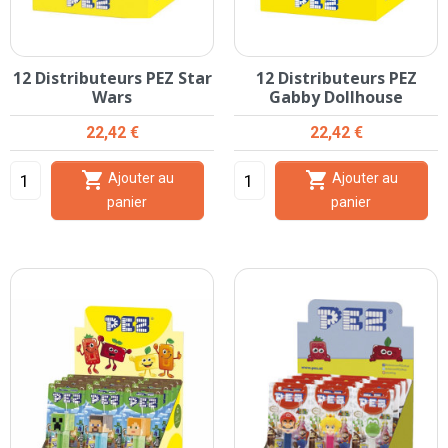
12 Distributeurs PEZ Star
12 Distributeurs PEZ
Wars
Gabby Dollhouse
Prix
Prix
22,42 €
22,42 €


Ajouter au
Ajouter au
panier
panier