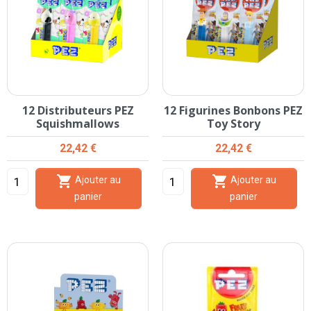
12 Distributeurs PEZ
12 Figurines Bonbons PEZ
Squishmallows
Toy Story
Prix
Prix
22,42 €
22,42 €


Ajouter au
Ajouter au
panier
panier