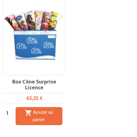
Box Cône Surprise
Licence
Prix
63,25 €

Ajouter au
panier