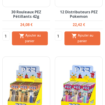
30 Rouleaux PEZ
12 Distributeurs PEZ
Pétillants 42g
Pokemon
Prix
Prix
24,08 €
22,42 €


Ajouter au
Ajouter au
panier
panier