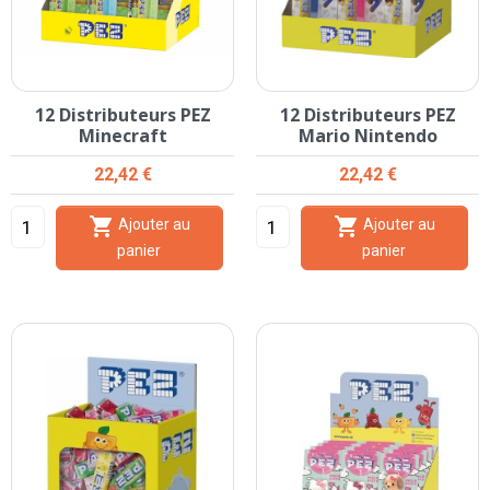
12 Distributeurs PEZ
12 Distributeurs PEZ
Minecraft
Mario Nintendo
Prix
Prix
22,42 €
22,42 €


Ajouter au
Ajouter au
panier
panier