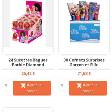
24 Sucettes Bagues
30 Cornets Surprises
Barbie Diamond
Garçon et Fille
Prix
Prix
25,42 €
71,58 €


Ajouter au
Ajouter au
panier
panier