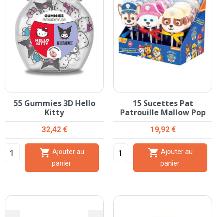
55 Gummies 3D Hello
15 Sucettes Pat
Kitty
Patrouille Mallow Pop
Prix
Prix
32,42 €
19,92 €


Ajouter au
Ajouter au
panier
panier