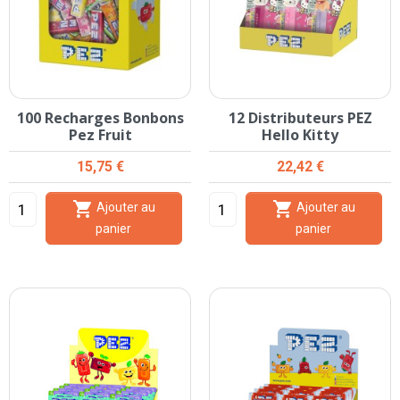
100 Recharges Bonbons
12 Distributeurs PEZ
Pez Fruit
Hello Kitty
Prix
Prix
15,75 €
22,42 €


Ajouter au
Ajouter au
panier
panier