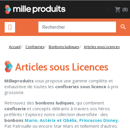

shopping_cart
(0)

Accueil
Confiseries
Bonbons ludiques
Articles sous Licences
Articles sous Licences
Milleproduits
vous propose une gamme complète et
exhaustive de toutes les
confiseries sous licence
à prix
grossiste.
Retrouvez des
bonbons ludiques
, qui combinent
confiserie
et concepts délirants à travers vos héros
préférés ! Explorez notre collection diversifiée : des
bonbons
Mario
,
Astérix et Obélix
,
Princesses Disney
,
Pat Patrouille ou encore Star Wars et tellement d'autres.