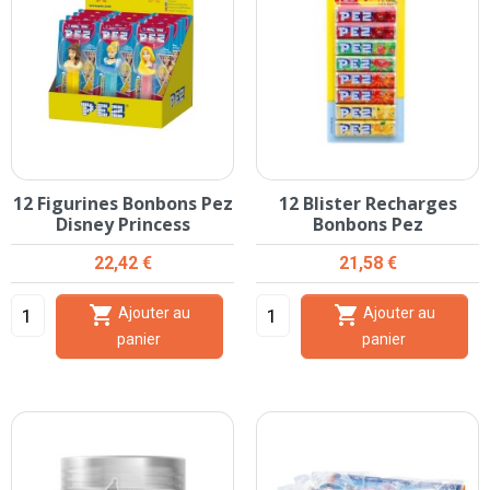
12 Figurines Bonbons Pez
12 Blister Recharges
Disney Princess
Bonbons Pez
Prix
Prix
22,42 €
21,58 €


Ajouter au
Ajouter au
panier
panier