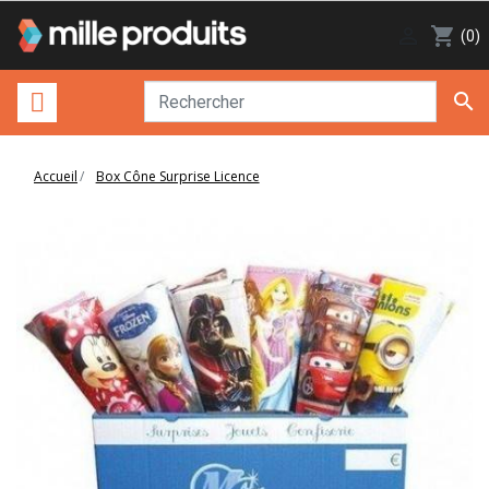

shopping_cart
(0)

Accueil
Box Cône Surprise Licence