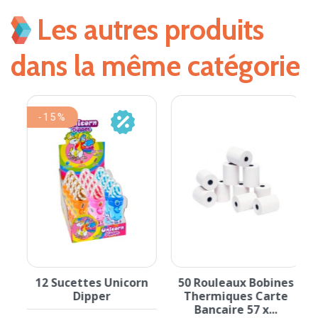
Les autres produits
dans la même catégorie
-15%
e
12 Sucettes Unicorn
50 Rouleaux Bobines
e
Dipper
Thermiques Carte
Bancaire 57 x...