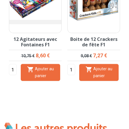
12 Agitateurs avec
Boite de 12 Crackers
Fontaines F1
de fête F1
Prix de base
Prix
Prix de base
Prix
8,60 €
7,27 €
10,75 €
9,08 €


Ajouter au
Ajouter au
panier
panier
Les autres produits