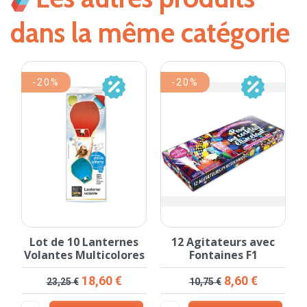
dans la même catégorie
-20%
-20%
c
Lot de 10 Lanternes
12 Agitateurs avec
Volantes Multicolores
Fontaines F1
Prix de base
Prix
Prix de base
Prix
18,60 €
8,60 €
23,25 €
10,75 €