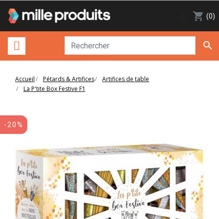

shopping_cart
(0)

Accueil
Pétards & Artifices
Artifices de table
La P'tite Box Festive F1
-20%