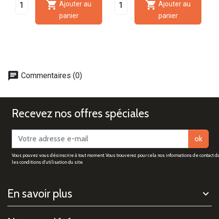


Ajouter au
Ajouter au
panier
panier
chat
Commentaires (0)
Recevez nos offres spéciales
ok
Vous pouvez vous désinscrire à tout moment. Vous trouverez pour cela nos informations de contact d
les conditions d'utilisation du site.
En savoir plus